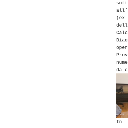
sot
all
(
dell
Cal
Bia
op
Prov
num
da 
In