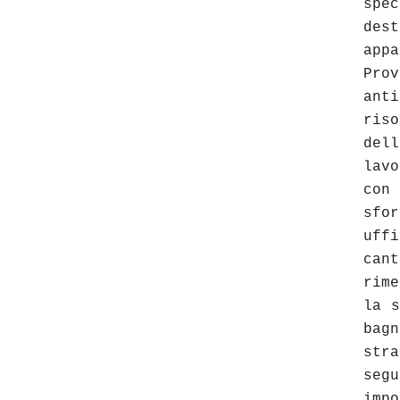
spe
des
app
Prov
ant
ris
del
lav
con
sfo
uff
ca
rime
la s
bagn
stra
se
imp