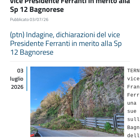
vice Presidente Ferranti in merito alla
Sp 12 Bagnorese
Pubblicato 03/07/26
(ptn) Indagine, dichiarazioni del vice
Presidente Ferranti in merito alla Sp
12 Bagnorese
03
TER
luglio
vi
2026
Fr
Fer
una
sue
su
Bag
del