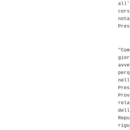
al
cor
no
Pres
“Co
gior
avve
perq
ne
Pre
Pro
rela
del
Rep
rigu