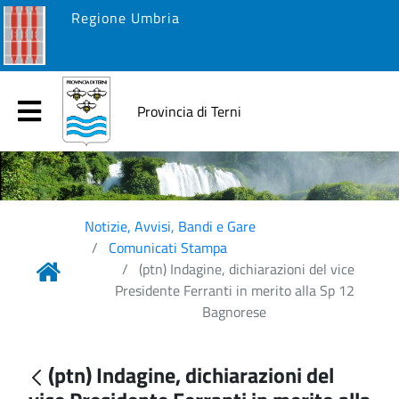
Regione Umbria
Provincia di Terni
Notizie, Avvisi, Bandi e Gare
Comunicati Stampa
(ptn) Indagine, dichiarazioni del vice
Presidente Ferranti in merito alla Sp 12
Bagnorese
(ptn) Indagine, dichiarazioni del