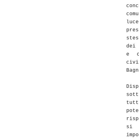
co
com
luc
pres
stes
dei
e c
ci
Bagn
Di
sot
tut
pot
risp
si
imp