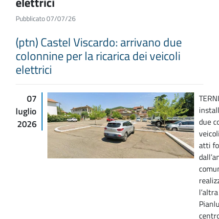
elettrici
Pubblicato 07/07/26
(ptn) Castel Viscardo: arrivano due
colonnine per la ricarica dei veicoli
elettrici
07
TERNI
instal
luglio
due co
2026
veicol
atti f
dall’
comun
realiz
l’altr
Pianlu
centro