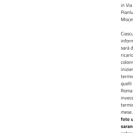
in Via
Pianl
Miscet
Ciasc
infor
sarà d
ricaric
colon
inizie
termin
quelli
Roma 
invece
termin
mese.
foto 
sarann