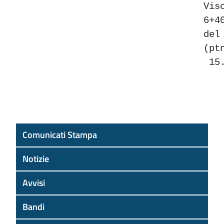
Vis
6+4
del
(p
15.
Comunicati Stampa
Notizie
Avvisi
Bandi