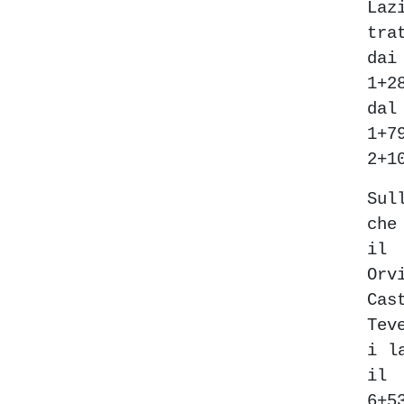
Laz
tra
dai
1+2
dal
1+
2+1
Sul
che
il 
Or
Ca
Tev
i l
il 
6+5