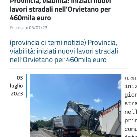
Provincia, viabilità: iniziati nuovi
lavori stradali nell’Orvietano per
460mila euro
Pubblicato 03/07/23
(provincia di terni notizie) Provincia,
viabilità: iniziati nuovi lavori stradali
nell’Orvietano per 460mila euro
03
TERN
luglio
ini
2023
gio
str
nel
pri
com