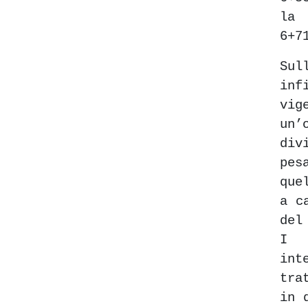
la
6+7
Sul
in
vig
un
div
pe
que
a c
del
I
in
tra
in 