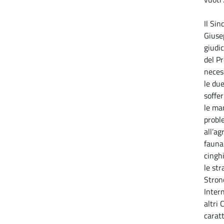
Il Si
Giuse
giudic
del Pr
necess
le du
soffer
le man
probl
all’ag
fauna 
cinghi
le st
Stron
Inter
altri
carat