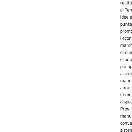
realtà
di Ter
idee e
punta
promo
l’eco
march
di qua
econo
più o
aziend
manut
annunc
Comun
dispo
Provin
manut
conve
sistem