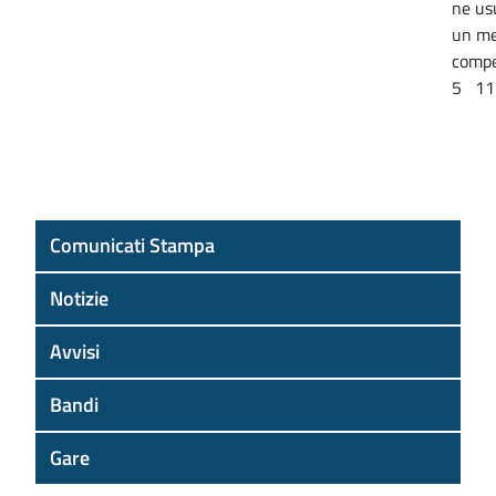
ne us
un me
compe
5 11.
Comunicati Stampa
Notizie
Avvisi
Bandi
Gare