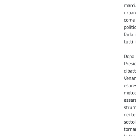
marcia
urban
come 
politi
farla 
tutti 
Dopo 
Presid
dibatt
Venan
espres
metod
esser
strum
dei te
sottol
tornar