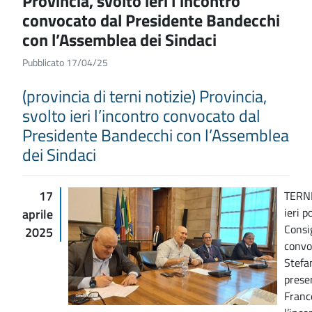
Provincia, svolto ieri l’incontro
convocato dal Presidente Bandecchi
con l’Assemblea dei Sindaci
Pubblicato 17/04/25
(provincia di terni notizie) Provincia,
svolto ieri l’incontro convocato dal
Presidente Bandecchi con l’Assemblea
dei Sindaci
17
TERNI
ieri p
aprile
Consig
2025
convo
Stefa
prese
Franc