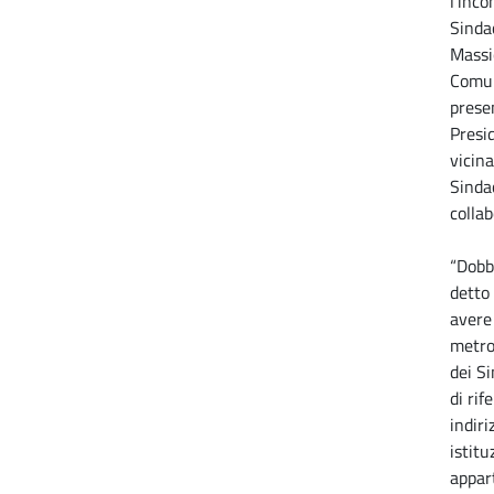
l’inco
Sindac
Massi
Comun
presen
Presi
vicina
Sindac
collab
“Dobb
detto 
avere
metro
dei S
di rif
indiri
istitu
appar