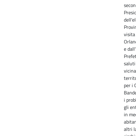
secon
Presid
dell'e
Provin
visita
Orlan
e dall
Prefet
saluti
vicina
terri
per i 
Bande
i prob
gli en
in me
abitan
altri 