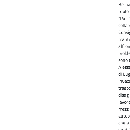
Bernar
ruolo 
“Pur 
collab
Consi
mante
affron
probl
sono 
Aless
di Lu
invece
traspo
disag
lavora
mezzi 
autob
che a
vuoti”