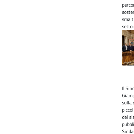
perco
sosten
smalt
setto
Il Si
Giamp
sulla 
piccol
del s
pubbli
Sinda