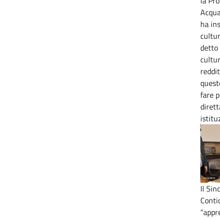
la Pro
Acqua
ha ins
cultu
detto
cultu
reddi
quest
fare p
diret
istitu
Il Si
Contic
“appr