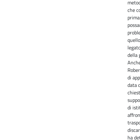
metod
che co
prima
possan
probl
quell
legato
della 
Anche
Rober
di ap
data 
chiest
suppo
di ist
affron
traspo
disca
ha det