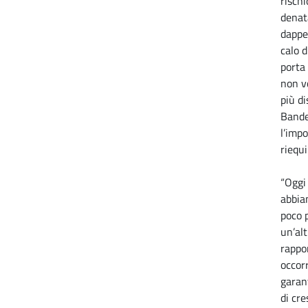
rischi
denata
dappe
calo d
porta 
non v
più di
Bande
l’impo
riequi
“Oggi
abbia
poco 
un’alt
rappo
occor
garant
di cre