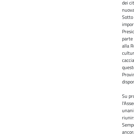
dei ci
nuova 
Sotto
impor
Presi
parte
alla 
cultur
caccia
questo
Provin
dispon
Su pr
l'Ass
unani
riunir
Sempr
ancor