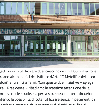
getti sono in particolare due, ciascuno da circa 80mila euro, e
rdano alcuni edifici dell’Istituto d’Arte “O.Metelli” e del Liceo
loni”, entrambi a Terni. “Con queste due iniziative – spiega
e il Presidente – ribadiamo la massima attenzione della
ncia verso le scuole, sia per la sicurezza che per i più deboli,
tendo la possibilità di poter utilizzare senza impedimenti gli
 scolastici anche a chi è portatore di disabilità al fine di