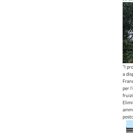
“I pr
a dis
Franc
per l
fruiz
Elimi
ammin
post