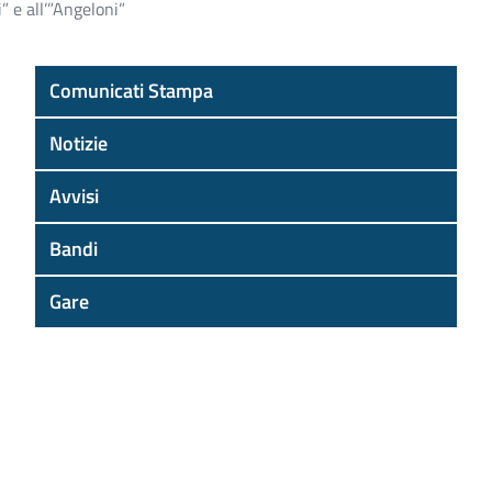
” e all’”Angeloni”
Comunicati Stampa
Notizie
Avvisi
Bandi
Gare