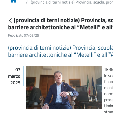
(provincia di terni notizie) Provincia, scuola: pro
(provincia di terni notizie) Provincia, 
barriere architettoniche al “Metelli” e a
Pubblicato 07/03/25
(provincia di terni notizie) Provincia, scuo
barriere architettoniche al “Metelli” e all’
07
TERNI
le sc
marzo
finan
2025
monit
norma
proce
Umbri
strao