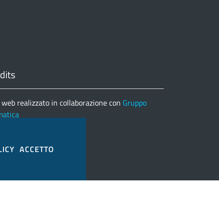
dits
 web realizzato in collaborazione con
Gruppo
matica
nco completo credits
LICY
ACCETTO