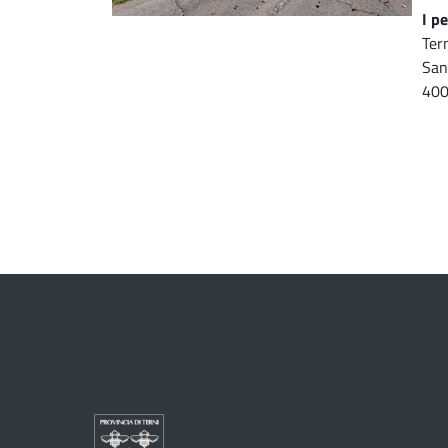
I pe
Ter
San
400