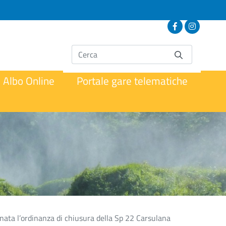
Albo Online
Portale gare telematiche
anata l’ordinanza di chiusura della Sp 22 Carsulana