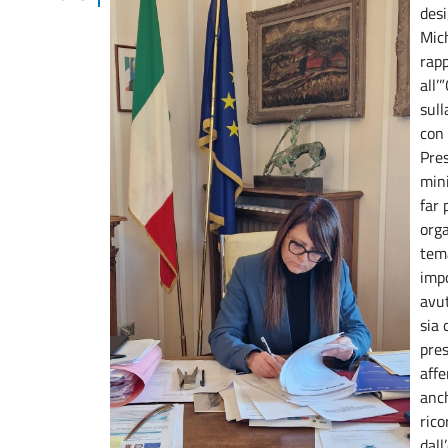
desi
Mic
rap
all’
sull
con 
Pres
mini
far 
org
tema
impo
avu
sia
pres
affe
anc
rico
dall