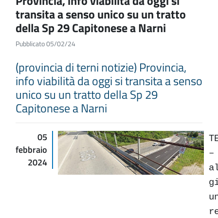
Provincia, info viabilità da oggi si
transita a senso unico su un tratto
della Sp 29 Capitonese a Narni
Pubblicato 05/02/24
(provincia di terni notizie) Provincia,
info viabilità da oggi si transita a senso
unico su un tratto della Sp 29
Capitonese a Narni
05
T
febbraio
–
2024
a
g
u
r