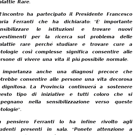
𝙡𝙖𝙩𝙩𝙞𝙚
𝙍𝙖𝙧𝙚
.

’
𝙞𝙣𝙘𝙤𝙣𝙩𝙧𝙤
𝙝𝙖
𝙥𝙖𝙧𝙩𝙚𝙘𝙞𝙥𝙖𝙩𝙤
𝙞𝙡
𝙋𝙧𝙚𝙨𝙞𝙙𝙚𝙣𝙩𝙚
𝙁𝙧𝙖𝙣𝙘𝙚𝙨𝙘𝙤
𝙧𝙞𝙖
𝙁𝙚𝙧𝙧𝙖𝙣𝙩𝙞
𝙘𝙝𝙚
𝙝𝙖
𝙙𝙞𝙘𝙝𝙞𝙖𝙧𝙖𝙩𝙤
: "
𝙀
'
𝙞𝙢𝙥𝙤𝙧𝙩𝙖𝙣𝙩𝙚
𝙣𝙨𝙞𝙗𝙞𝙡𝙞𝙯𝙯𝙖𝙧𝙚
𝙡𝙚
𝙞𝙨𝙩𝙞𝙩𝙪𝙯𝙞𝙤𝙣𝙞
𝙚
𝙩𝙧𝙤𝙫𝙖𝙧𝙚
𝙣𝙪𝙤𝙫𝙞
𝙫𝙚𝙨𝙩𝙞𝙢𝙚𝙣𝙩𝙞
𝙥𝙚𝙧
𝙡𝙖
𝙧𝙞𝙘𝙚𝙧𝙘𝙖
𝙨𝙪𝙡
𝙥𝙧𝙤𝙗𝙡𝙚𝙢𝙖
𝙙𝙚𝙡𝙡𝙚
𝙡𝙖𝙩𝙩𝙞𝙚
𝙧𝙖𝙧𝙚
𝙥𝙚𝙧𝙘𝙝𝙚
́
𝙨𝙩𝙪𝙙𝙞𝙖𝙧𝙚
𝙚
𝙩𝙧𝙤𝙫𝙖𝙧𝙚
𝙘𝙪𝙧𝙚
𝙖
𝙩𝙤𝙡𝙤𝙜𝙞𝙚
𝙘𝙤𝙨𝙞
̀
𝙘𝙤𝙢𝙥𝙡𝙚𝙨𝙨𝙚
𝙨𝙞𝙜𝙣𝙞𝙛𝙞𝙘𝙖
𝙘𝙤𝙣𝙨𝙚𝙣𝙩𝙞𝙧𝙚
𝙖𝙡𝙡𝙚
𝙧𝙨𝙤𝙣𝙚
𝙙𝙞
𝙫𝙞𝙫𝙚𝙧𝙚
𝙪𝙣𝙖
𝙫𝙞𝙩𝙖
𝙞𝙡
𝙥𝙞𝙪
̀
𝙥𝙤𝙨𝙨𝙞𝙗𝙞𝙡𝙚
𝙣𝙤𝙧𝙢𝙖𝙡𝙚
.
’
𝙞𝙢𝙥𝙤𝙧𝙩𝙖𝙣𝙯𝙖
𝙖𝙣𝙘𝙝𝙚
𝙪𝙣𝙖
𝙙𝙞𝙖𝙜𝙣𝙤𝙨𝙞
𝙥𝙧𝙚𝙘𝙤𝙘𝙚
𝙘𝙝𝙚
𝙩𝙧𝙚𝙗𝙗𝙚
𝙘𝙤𝙣𝙨𝙚𝙣𝙩𝙞𝙧𝙚
𝙖𝙡𝙡𝙚
𝙥𝙚𝙧𝙨𝙤𝙣𝙚
𝙪𝙣𝙖
𝙫𝙞𝙩𝙖
𝙙𝙚𝙘𝙤𝙧𝙤𝙨𝙖
𝙙𝙞𝙜𝙣𝙞𝙩𝙤𝙨𝙖
.
𝙇𝙖
𝙋𝙧𝙤𝙫𝙞𝙣𝙘𝙞𝙖
𝙘𝙤𝙣𝙩𝙞𝙣𝙪𝙚𝙧𝙖
̀
𝙖
𝙨𝙤𝙨𝙩𝙚𝙣𝙚𝙧𝙚
𝙚𝙨𝙩𝙤
𝙩𝙞𝙥𝙤
𝙙𝙞
𝙞𝙣𝙞𝙯𝙞𝙖𝙩𝙞𝙫𝙚
𝙚
𝙩𝙪𝙩𝙩𝙞
𝙘𝙤𝙡𝙤𝙧𝙤
𝙘𝙝𝙚
𝙨𝙞
𝙥𝙚𝙜𝙣𝙖𝙣𝙤
𝙣𝙚𝙡𝙡𝙖
𝙨𝙚𝙣𝙨𝙞𝙗𝙞𝙡𝙞𝙯𝙯𝙖𝙯𝙞𝙤𝙣𝙚
𝙫𝙚𝙧𝙨𝙤
𝙦𝙪𝙚𝙨𝙩𝙚
𝙩𝙤𝙡𝙤𝙜𝙞𝙚
”.

𝙥𝙚𝙣𝙨𝙞𝙚𝙧𝙤
𝙁𝙚𝙧𝙧𝙖𝙣𝙩𝙞
𝙡𝙤
𝙝𝙖
𝙞𝙣𝙛𝙞𝙣𝙚
𝙧𝙞𝙫𝙤𝙡𝙩𝙤
𝙖𝙜𝙡𝙞
𝙪𝙙𝙚𝙣𝙩𝙞
𝙥𝙧𝙚𝙨𝙚𝙣𝙩𝙞
𝙞𝙣
𝙨𝙖𝙡𝙖
. “
𝙋𝙤𝙣𝙚𝙩𝙚
𝙖𝙩𝙩𝙚𝙣𝙯𝙞𝙤𝙣𝙚
𝙖