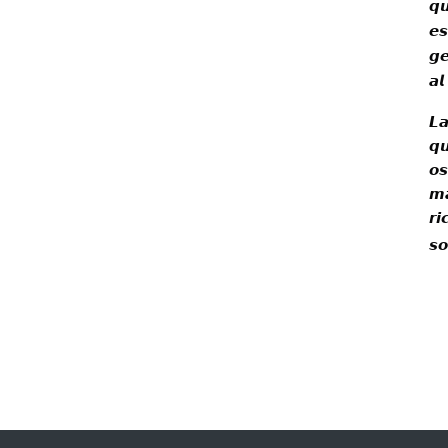
𝙦𝙪
𝙚𝙨
𝙜
𝙖𝙡
𝙇
𝙦
𝙤𝙨
𝙢𝙖
𝙧𝙞
𝙨