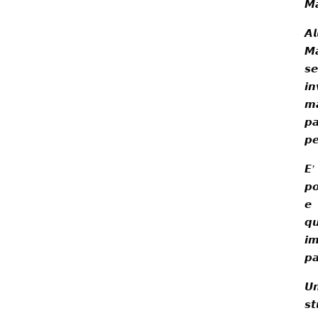
𝙈𝙖
𝘼𝙡
𝙈𝙖
𝙨𝙚
𝙞𝙣
𝙢𝙖
𝙥𝙖
𝙥
𝙀
𝙥
𝙚
𝙦
𝙞
𝙥𝙖
𝙐
𝙨𝙩