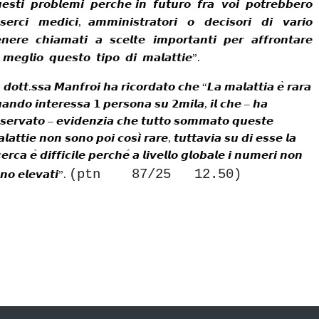
𝙚𝙨𝙩𝙞
𝙥𝙧𝙤𝙗𝙡𝙚𝙢𝙞
𝙥𝙚𝙧𝙘𝙝𝙚
́
𝙞𝙣
𝙛𝙪𝙩𝙪𝙧𝙤
𝙛𝙧𝙖
𝙫𝙤𝙞
𝙥𝙤𝙩𝙧𝙚𝙗𝙗𝙚𝙧𝙤
𝙨𝙚𝙧𝙘𝙞
𝙢𝙚𝙙𝙞𝙘𝙞
,
𝙖𝙢𝙢𝙞𝙣𝙞𝙨𝙩𝙧𝙖𝙩𝙤𝙧𝙞
𝙤
𝙙𝙚𝙘𝙞𝙨𝙤𝙧𝙞
𝙙𝙞
𝙫𝙖𝙧𝙞𝙤
𝙣𝙚𝙧𝙚
𝙘𝙝𝙞𝙖𝙢𝙖𝙩𝙞
𝙖
𝙨𝙘𝙚𝙡𝙩𝙚
𝙞𝙢𝙥𝙤𝙧𝙩𝙖𝙣𝙩𝙞
𝙥𝙚𝙧
𝙖𝙛𝙛𝙧𝙤𝙣𝙩𝙖𝙧𝙚
𝙢𝙚𝙜𝙡𝙞𝙤
𝙦𝙪𝙚𝙨𝙩𝙤
𝙩𝙞𝙥𝙤
𝙙𝙞
𝙢𝙖𝙡𝙖𝙩𝙩𝙞𝙚
”.

𝙙𝙤𝙩𝙩
.
𝙨𝙨𝙖
𝙈𝙖𝙣𝙛𝙧𝙤𝙞
𝙝𝙖
𝙧𝙞𝙘𝙤𝙧𝙙𝙖𝙩𝙤
𝙘𝙝𝙚
“
𝙇𝙖
𝙢𝙖𝙡𝙖𝙩𝙩𝙞𝙖
𝙚
̀
𝙧𝙖𝙧𝙖
𝙖𝙣𝙙𝙤
𝙞𝙣𝙩𝙚𝙧𝙚𝙨𝙨𝙖
𝟭
𝙥𝙚𝙧𝙨𝙤𝙣𝙖
𝙨𝙪
𝟮𝙢𝙞𝙡𝙖
,
𝙞𝙡
𝙘𝙝𝙚
–
𝙝𝙖
𝙨𝙚𝙧𝙫𝙖𝙩𝙤
–
𝙚𝙫𝙞𝙙𝙚𝙣𝙯𝙞𝙖
𝙘𝙝𝙚
𝙩𝙪𝙩𝙩𝙤
𝙨𝙤𝙢𝙢𝙖𝙩𝙤
𝙦𝙪𝙚𝙨𝙩𝙚
𝙡𝙖𝙩𝙩𝙞𝙚
𝙣𝙤𝙣
𝙨𝙤𝙣𝙤
𝙥𝙤𝙞
𝙘𝙤𝙨𝙞
̀
𝙧𝙖𝙧𝙚
,
𝙩𝙪𝙩𝙩𝙖𝙫𝙞𝙖
𝙨𝙪
𝙙𝙞
𝙚𝙨𝙨𝙚
𝙡𝙖
𝙘𝙚𝙧𝙘𝙖
𝙚
̀
𝙙𝙞𝙛𝙛𝙞𝙘𝙞𝙡𝙚
𝙥𝙚𝙧𝙘𝙝𝙚
́
𝙖
𝙡𝙞𝙫𝙚𝙡𝙡𝙤
𝙜𝙡𝙤𝙗𝙖𝙡𝙚
𝙞
𝙣𝙪𝙢𝙚𝙧𝙞
𝙣𝙤𝙣
(ptn 87/25 12.50)
𝙣𝙤
𝙚𝙡𝙚𝙫𝙖𝙩𝙞
”.