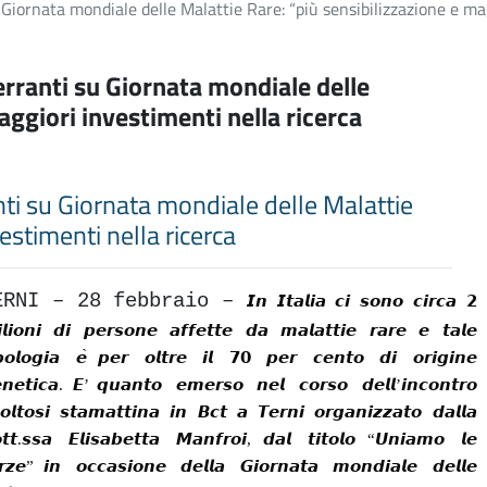
u Giornata mondiale delle Malattie Rare: “più sensibilizzazione e ma
Ferranti su Giornata mondiale delle
aggiori investimenti nella ricerca
ranti su Giornata mondiale delle Malattie
estimenti nella ricerca
ERNI – 28 febbraio –
𝙄𝙣
𝙄𝙩𝙖𝙡𝙞𝙖
𝙘𝙞
𝙨𝙤𝙣𝙤
𝙘𝙞𝙧𝙘𝙖
𝟮
𝙡𝙞𝙤𝙣𝙞
𝙙𝙞
𝙥𝙚𝙧𝙨𝙤𝙣𝙚
𝙖𝙛𝙛𝙚𝙩𝙩𝙚
𝙙𝙖
𝙢𝙖𝙡𝙖𝙩𝙩𝙞𝙚
𝙧𝙖𝙧𝙚
𝙚
𝙩𝙖𝙡𝙚
𝙥𝙤𝙡𝙤𝙜𝙞𝙖
𝙚
̀
𝙥𝙚𝙧
𝙤𝙡𝙩𝙧𝙚
𝙞𝙡
𝟳𝟬
𝙥𝙚𝙧
𝙘𝙚𝙣𝙩𝙤
𝙙𝙞
𝙤𝙧𝙞𝙜𝙞𝙣𝙚
𝙣𝙚𝙩𝙞𝙘𝙖
.
𝙀
’
𝙦𝙪𝙖𝙣𝙩𝙤
𝙚𝙢𝙚𝙧𝙨𝙤
𝙣𝙚𝙡
𝙘𝙤𝙧𝙨𝙤
𝙙𝙚𝙡𝙡
’
𝙞𝙣𝙘𝙤𝙣𝙩𝙧𝙤
𝙤𝙡𝙩𝙤𝙨𝙞
𝙨𝙩𝙖𝙢𝙖𝙩𝙩𝙞𝙣𝙖
𝙞𝙣
𝘽𝙘𝙩
𝙖
𝙏𝙚𝙧𝙣𝙞
𝙤𝙧𝙜𝙖𝙣𝙞𝙯𝙯𝙖𝙩𝙤
𝙙𝙖𝙡𝙡𝙖
𝙩𝙩
.
𝙨𝙨𝙖
𝙀𝙡𝙞𝙨𝙖𝙗𝙚𝙩𝙩𝙖
𝙈𝙖𝙣𝙛𝙧𝙤𝙞
,
𝙙𝙖𝙡
𝙩𝙞𝙩𝙤𝙡𝙤
“
𝙐𝙣𝙞𝙖𝙢𝙤
𝙡𝙚
𝙧𝙯𝙚
”
𝙞𝙣
𝙤𝙘𝙘𝙖𝙨𝙞𝙤𝙣𝙚
𝙙𝙚𝙡𝙡𝙖
𝙂𝙞𝙤𝙧𝙣𝙖𝙩𝙖
𝙢𝙤𝙣𝙙𝙞𝙖𝙡𝙚
𝙙𝙚𝙡𝙡𝙚