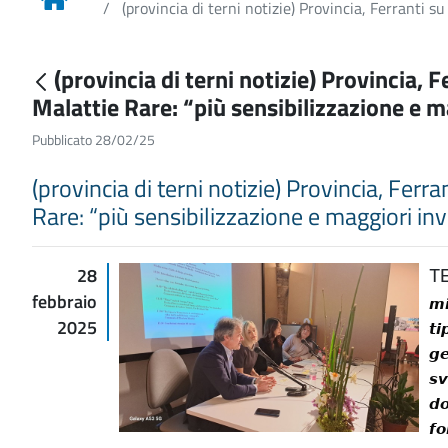
(provincia di terni notizie) Provincia, Ferranti s
(provincia di terni notizie) Provincia, 
Malattie Rare: “più sensibilizzazione e m
Pubblicato 28/02/25
(provincia di terni notizie) Provincia, Fer
Rare: “più sensibilizzazione e maggiori inv
28
T
febbraio
𝙢𝙞
2025
𝙩𝙞
𝙜𝙚
𝙨𝙫
𝙙𝙤
𝙛𝙤