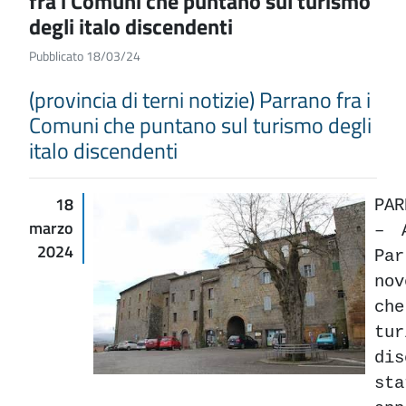
fra i Comuni che puntano sul turismo
degli italo discendenti
Pubblicato 18/03/24
(provincia di terni notizie) Parrano fra i
Comuni che puntano sul turismo degli
italo discendenti
18
PA
marzo
– 
2024
Pa
no
ch
tur
di
st