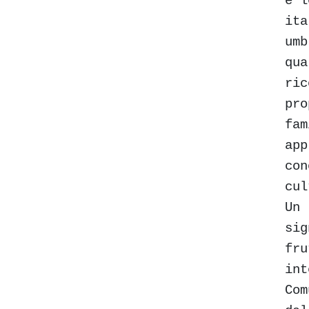
e l
ita
umb
qua
ric
pro
fam
app
con
cul
Un 
sig
fru
int
Com