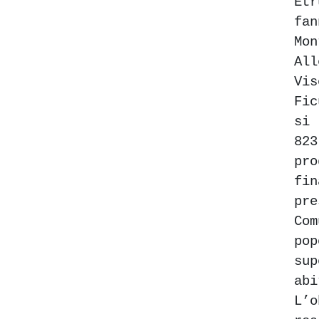
Et
fa
Mon
Al
Vi
Fi
si 
8
pro
fin
pr
Com
po
su
abi
L’