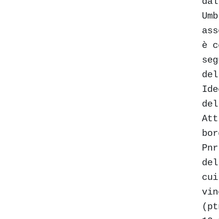
dal
Umb
ass
è c
seg
del
Ide
del
Att
bor
Pnr
del
cui
vi
(p