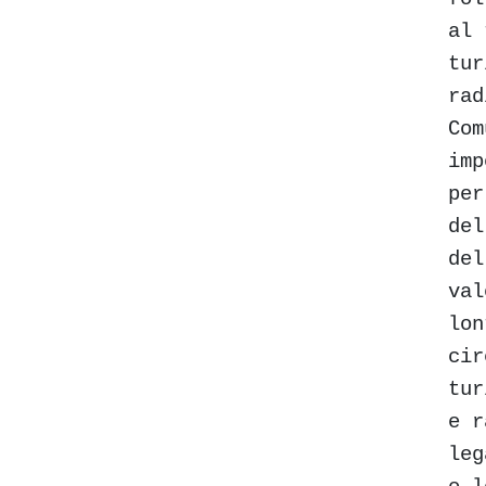
al 
tur
rad
Com
imp
per
del
del
val
lon
cir
tur
e r
leg