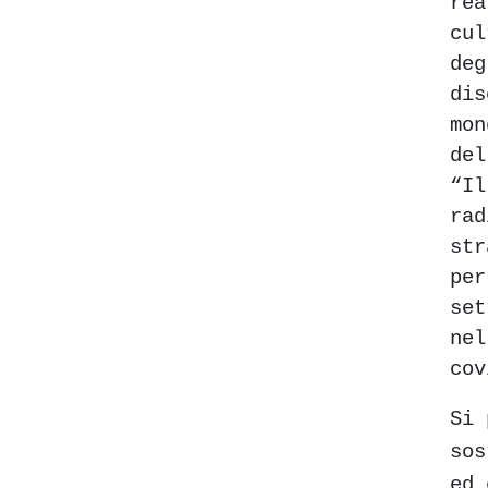
rea
cul
d
di
mo
de
“I
r
str
pe
set
ne
cov
Si 
sos
ed 