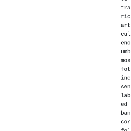
tra
ric
art
cul
eno
umb
mos
fot
inc
sen
lab
ed 
ban
cor
fol