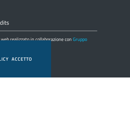
dits
 web realizzato in collaborazione con
Gruppo
matica
nco completo credits
LICY
ACCETTO