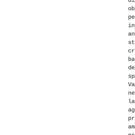
d
o
p
i
an
s
cr
b
d
s
Va
n
l
a
p
a