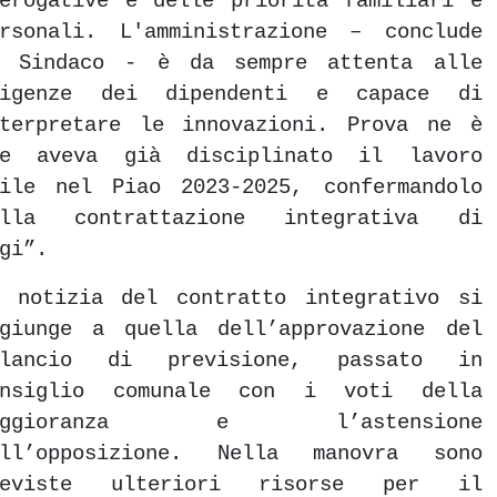
erogative e delle priorità familiari e
ersonali. L'amministrazione – conclude
l Sindaco - è da sempre attenta alle
sigenze dei dipendenti e capace di
nterpretare le innovazioni. Prova ne è
he aveva già disciplinato il lavoro
gile nel Piao 2023-2025, confermandolo
ella contrattazione integrativa di
gi”.
a notizia del contratto integrativo si
ggiunge a quella dell’approvazione del
ilancio di previsione, passato in
onsiglio comunale con i voti della
aggioranza e l’astensione
ell’opposizione. Nella manovra sono
reviste ulteriori risorse per il