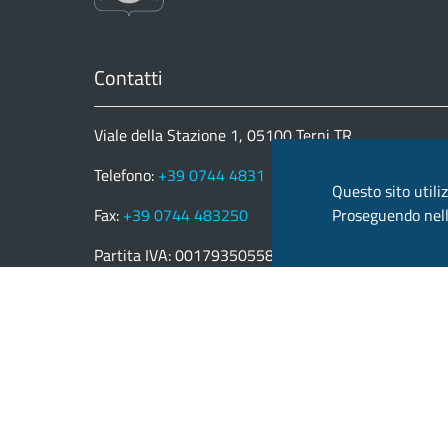
Contatti
Viale della Stazione 1, 05100 Terni TR
Telefono:
+39 0744 4831
Questo sito utiliz
Proseguendo nella
Fax:
+39 0744 483250
Partita IVA: 00179350558
email:
provincia.terni@postacert.umbria.it