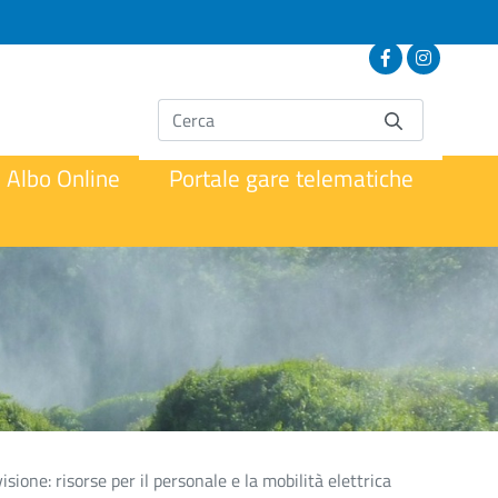
Albo Online
Portale gare telematiche
isione: risorse per il personale e la mobilità elettrica