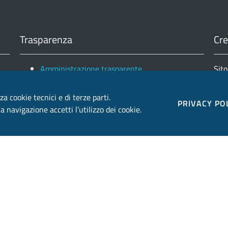
Trasparenza
Cre
Amministrazione trasparente
Sito
Note legali e copyright
Fin
Privacy e Cookies
za cookie tecnici e di terze parti.
Ele
PRIVACY PO
 navigazione accetti l’utilizzo dei cookie.