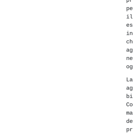
pr
p
i
e
i
c
a
n
og
L
a
b
C
m
d
p