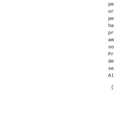
p
or
pe
h
pr
a
s
P
d
s
Al
(