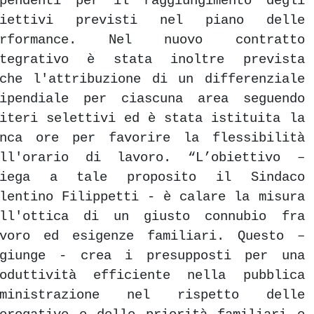
ipendenti per il raggiungimento degli
biettivi previsti nel piano delle
erformance. Nel nuovo contratto
ntegrativo è stata inoltre prevista
che l'attribuzione di un differenziale
tipendiale per ciascuna area seguendo
iteri selettivi ed è stata istituita la
anca ore per favorire la flessibilità
ell'orario di lavoro. “L’obiettivo –
piega a tale proposito il Sindaco
lentino Filippetti - è calare la misura
ell'ottica di un giusto connubio fra
avoro ed esigenze familiari. Questo –
ggiunge - crea i presupposti per una
roduttività efficiente nella pubblica
mministrazione nel rispetto delle