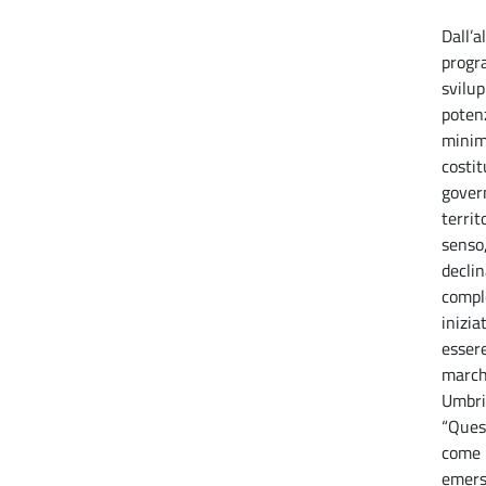
Dall’a
progra
svilup
poten
minimi
costit
govern
territ
senso,
decli
compl
inizia
esser
march
Umbria
“Ques
come 
emers