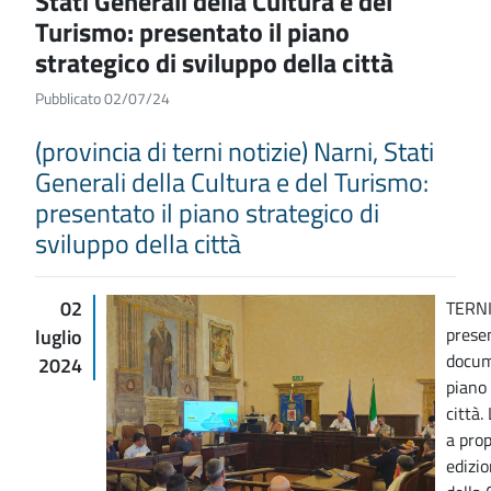
Stati Generali della Cultura e del
Turismo: presentato il piano
strategico di sviluppo della città
Pubblicato 02/07/24
(provincia di terni notizie) Narni, Stati
Generali della Cultura e del Turismo:
presentato il piano strategico di
sviluppo della città
02
TERNI 
presen
luglio
docum
2024
piano 
città.
a prop
edizio