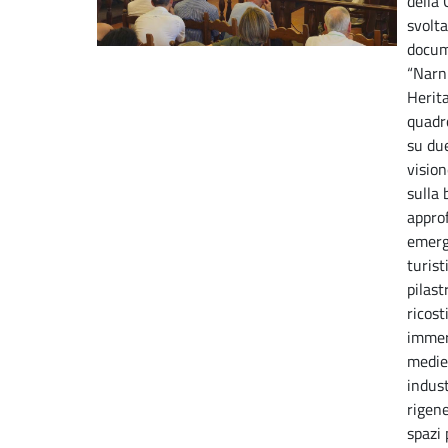
della 
svolta
docum
“Narn
Herit
quadr
su due
vision
sulla 
appro
emerg
turist
pilast
ricost
immers
medie
indus
rigene
spazi 