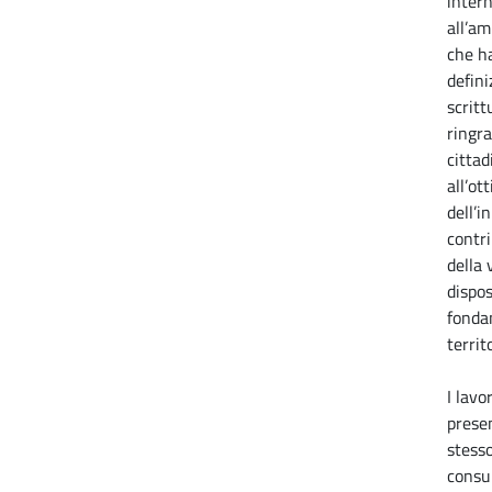
inter
all’a
che ha
defini
scrit
ringra
cittad
all’ot
dell’i
contri
della
dispos
fonda
territo
I lavo
prese
stesso
consu