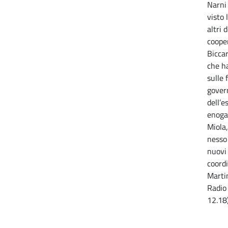
Narni
visto 
altri 
coope
Biccar
che h
sulle 
govern
dell’e
enoga
Miola,
nesso
nuovi 
coordi
Martin
Radio
12.18