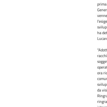
prima 
Genera
venne
l’esig
svilu
ha det
Lucare
“Adot
racch
sogget
operat
ora ri
comun
svilu
da vis
Ringr
ringra