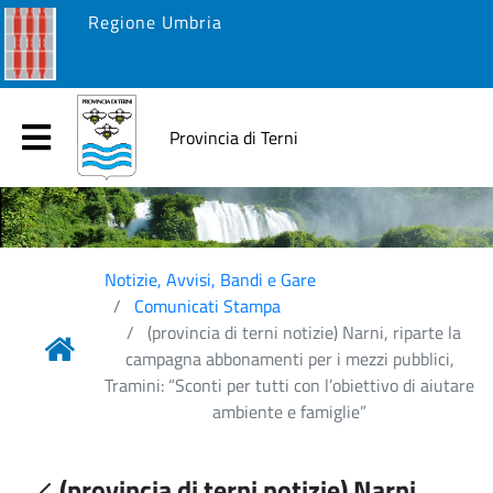
Regione Umbria
Provincia di Terni
Notizie, Avvisi, Bandi e Gare
Comunicati Stampa
(provincia di terni notizie) Narni, riparte la
campagna abbonamenti per i mezzi pubblici,
Tramini: “Sconti per tutti con l’obiettivo di aiutare
ambiente e famiglie”
(provincia di terni notizie) Narni,