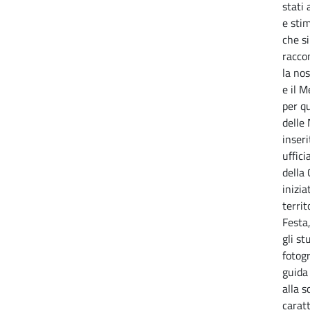
stati
e stim
che si
raccon
la nos
e il M
per q
delle
inser
uffici
della 
inizia
territ
Festa,
gli st
fotogr
guida
alla s
carat