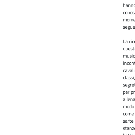
hanno
conosc
momen
seguen
La ric
questo
music
incon
cavali
classi
segret
per pr
allen
modo 
come i
sarte 
stanze