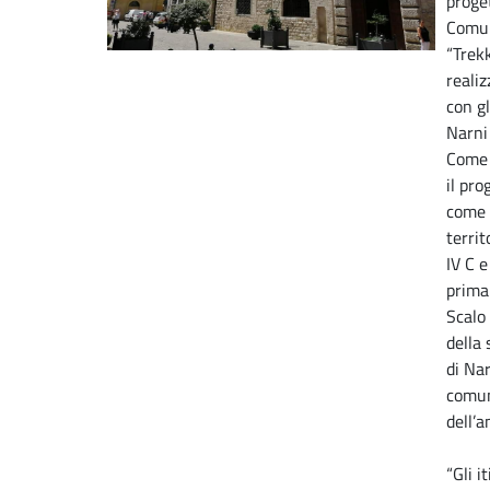
proget
Comun
“Trek
realiz
con gl
Narni
Come 
il pro
come f
territ
IV C e
primar
Scalo 
della 
di Nar
comun
dell’
“Gli i