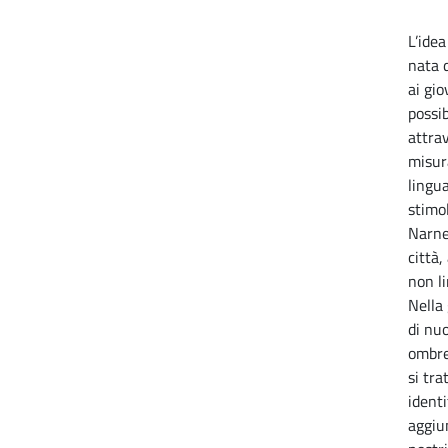
L’idea
nata d
ai gio
possib
attra
misura
lingua
stimol
Narne
città,
non li
Nella
di nu
ombre
si tra
identi
aggiu