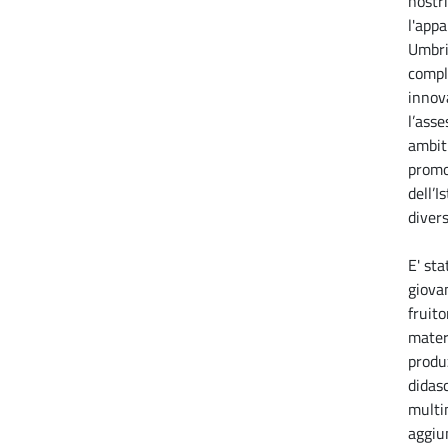
nostr
l'app
Umbria
compl
innov
l’ass
ambit
promo
dell’
divers
E' sta
giova
fruito
materi
produ
didasc
multi
aggiu