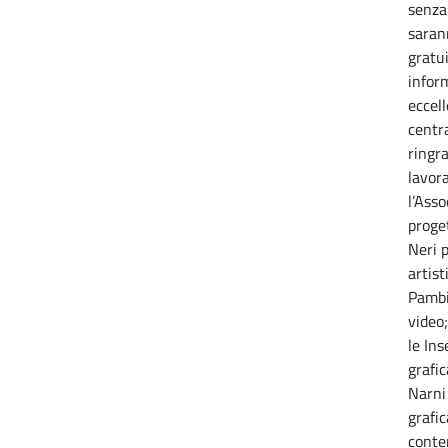
senza
saran
gratu
infor
eccell
centra
ringr
lavora
l’Asso
proget
Neri p
artis
Pambi
video;
le Ins
grafic
Narni
grafi
conte