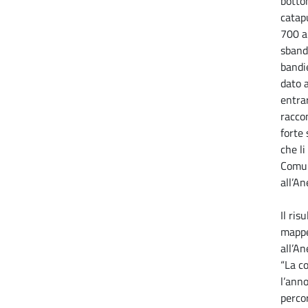
botto
catapu
700 a
sband
bandi
dato a
entra
racco
forte
che li
Comun
all’An
Il ris
mappe
all’An
“La co
l’anno
perco