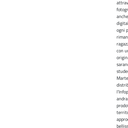
attra
fotogr
anche
digita
ogni 
rimand
ragazz
con u
origi
saran
studen
Marte
distr
l’Info
andra
prodo
territ
approc
bellis