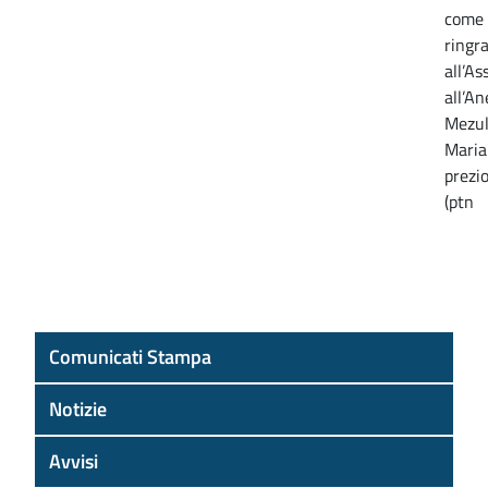
come i
ringr
all’A
all’An
Mezul
Maria 
prezio
(ptn
Comunicati Stampa
Notizie
Avvisi