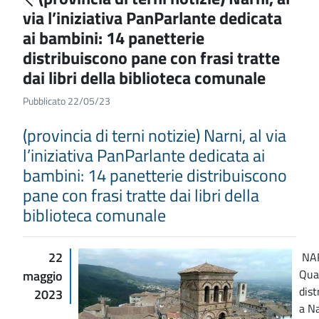
via l’iniziativa PanParlante dedicata
ai bambini: 14 panetterie
distribuiscono pane con frasi tratte
dai libri della biblioteca comunale
Pubblicato 22/05/23
(provincia di terni notizie) Narni, al via
l’iniziativa PanParlante dedicata ai
bambini: 14 panetterie distribuiscono
pane con frasi tratte dai libri della
biblioteca comunale
22
NAR
Quat
maggio
dist
2023
a Na