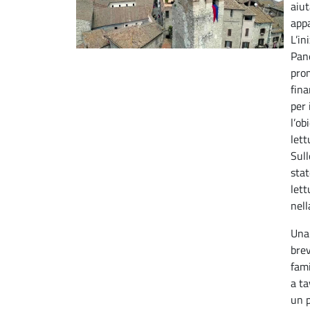
aiut
appa
L’in
Pane
pro
fina
per 
l’ob
lett
Sull
stat
lett
nell
Una 
brev
fami
a ta
un p