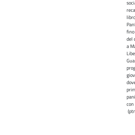
soci
reca
libr
PanP
fino
del 
a M
Lib
Gual
prog
giov
dove
prim
pani
con 
(pt