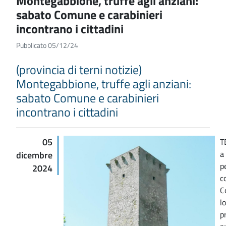
Montegabbione, truffe agli anziani:
sabato Comune e carabinieri
incontrano i cittadini
Pubblicato 05/12/24
(provincia di terni notizie)
Montegabbione, truffe agli anziani:
sabato Comune e carabinieri
incontrano i cittadini
05
T
a
dicembre
p
2024
c
C
l
p