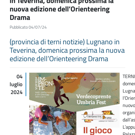
in Teverina, domenica prossima la
nuova edizione dell’Orienteering
Drama
Pubblicato 04/07/24
(provincia di terni notizie) Lugnano in
Teverina, domenica prossima la nuova
edizione dell’Orienteering Drama
04
TERNI
domeni
luglio
Lugna
2024
l’Ori
nuovo
organ
dall’a
L’app
Palaz