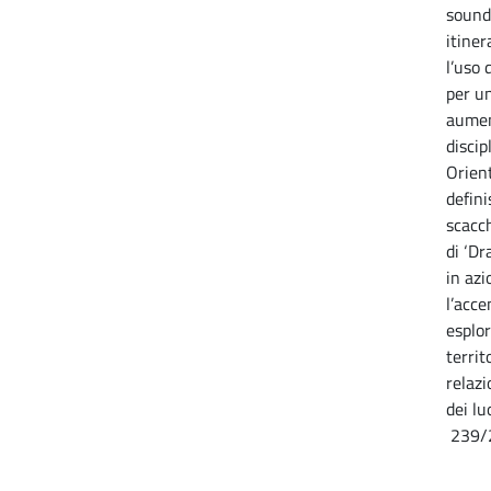
sound
itiner
l’uso 
per un
aument
discip
Orient
defini
scacch
di ‘Dr
in azi
l’acce
esplor
territ
relazi
dei lu
239/