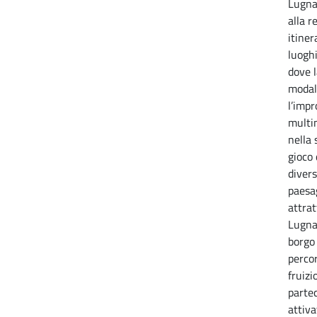
Lugna
alla r
itiner
luoghi
dove l
modal
l’impr
multim
nella 
gioco 
divers
paesag
attrat
Lugnan
borgo 
percor
fruizi
partec
attiva