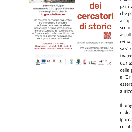
partir
che p
a copp
scopri
ascolt
reinv
sarà c
teatr
da ris
della 
all’O
esser
aurico
Il pr
è idea
Ippoc
colla