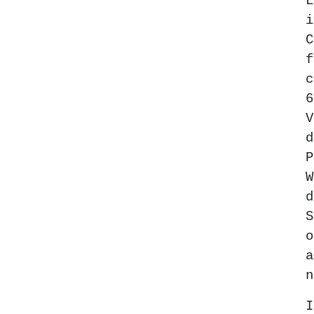
f
c
V
W
d
n
I