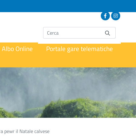
Albo Online
Portale gare telematiche
ura pewr il Natale calvese