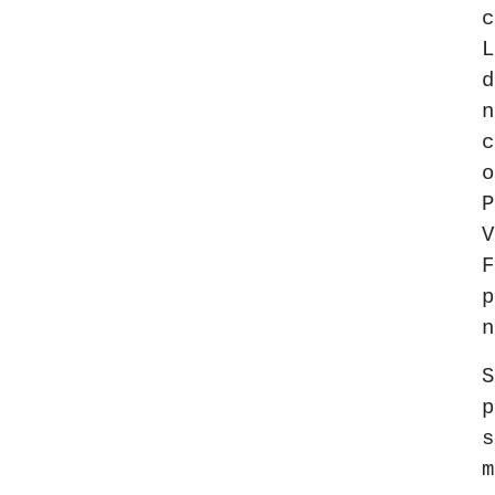
c
L
n
o
V
F
p
n
s
m