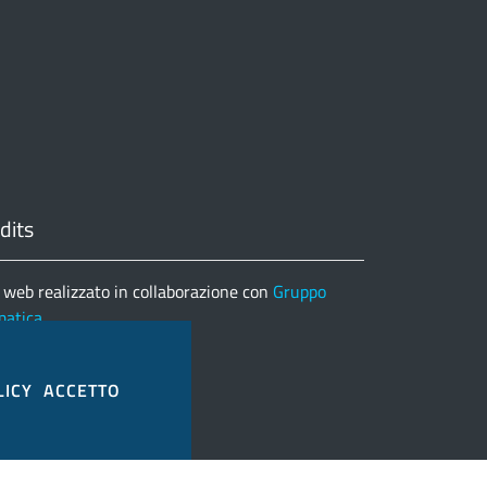
dits
 web realizzato in collaborazione con
Gruppo
matica
nco completo credits
LICY
ACCETTO