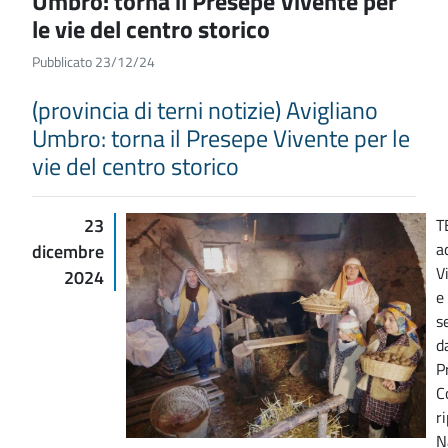
Umbro: torna il Presepe Vivente per
le vie del centro storico
Pubblicato 23/12/24
(provincia di terni notizie) Avigliano
Umbro: torna il Presepe Vivente per le
vie del centro storico
23
T
a
dicembre
V
2024
e
s
d
P
C
r
N