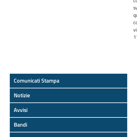
c
s
q
c
v
1
Comunicati Stampa
Notizie
Avvisi
Bandi