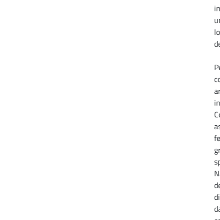
i
u
l
d
P
c
a
i
C
a
f
g
s
N
de
d
d