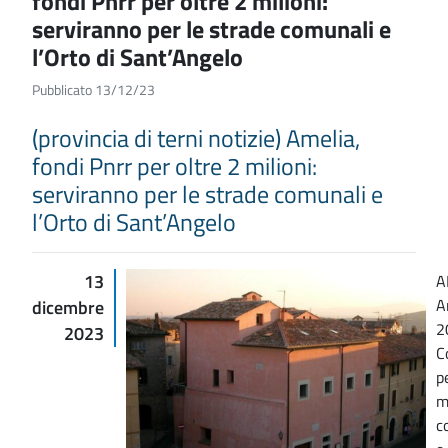
fondi Pnrr per oltre 2 milioni:
serviranno per le strade comunali e
l’Orto di Sant’Angelo
Pubblicato 13/12/23
(provincia di terni notizie) Amelia,
fondi Pnrr per oltre 2 milioni:
serviranno per le strade comunali e
l’Orto di Sant’Angelo
13
A
A
dicembre
2
2023
C
p
m
c