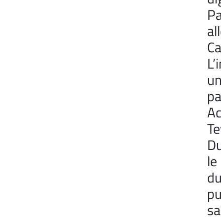
Pa
al
Ca
L’
un
pa
Ac
Te
Du
le
du
pu
sa