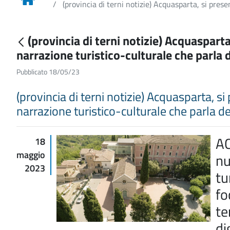
(provincia di terni notizie) Acquasparta, si pres
(provincia di terni notizie) Acquaspart
narrazione turistico-culturale che parla
Pubblicato 18/05/23
(provincia di terni notizie) Acquasparta, s
narrazione turistico-culturale che parla 
AC
18
maggio
nu
2023
tu
fo
te
di