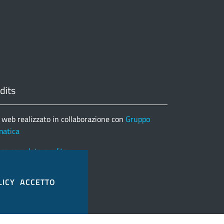
dits
 web realizzato in collaborazione con
Gruppo
matica
nco completo credits
LICY
ACCETTO