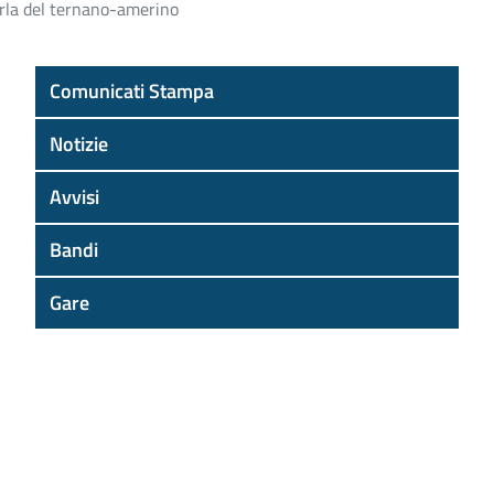
parla del ternano-amerino
Comunicati Stampa
Notizie
Avvisi
Bandi
Gare