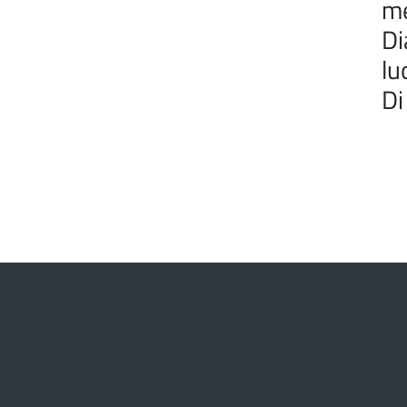
me
Di
lu
Di