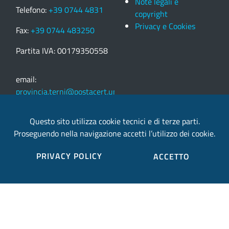
Note legali e
Telefono:
+39 0744 4831
copyright
Privacy e Cookies
Fax:
+39 0744 483250
Partita IVA: 00179350558
email:
provincia.terni@postacert.umbria.it
Credits
Questo sito utilizza cookie tecnici e di terze parti.
Proseguendo nella navigazione accetti l’utilizzo dei cookie.
Sito web realizzato in collaborazione con
Gruppo
PRIVACY POLICY
ACCETTO
Finmatica
Elenco completo credits