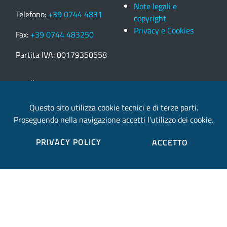
Note legali e
Telefono:
+39 0744 4831
copyright
Privacy e Cookies
Fax:
+39 0744 483250
Partita IVA: 00179350558
email:
provincia.terni@postacert.umbria.it
Questo sito utilizza cookie tecnici e di terze parti.
Proseguendo nella navigazione accetti l’utilizzo dei cookie.
Credits
PRIVACY POLICY
ACCETTO
Sito web realizzato in collaborazione con
Gruppo
Finmatica
Elenco completo credits