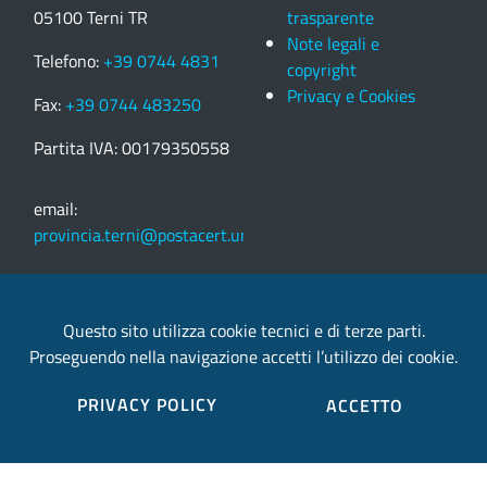
05100 Terni TR
trasparente
Note legali e
Telefono:
+39 0744 4831
copyright
Privacy e Cookies
Fax:
+39 0744 483250
Partita IVA: 00179350558
email:
provincia.terni@postacert.umbria.it
Credits
Questo sito utilizza cookie tecnici e di terze parti.
Proseguendo nella navigazione accetti l’utilizzo dei cookie.
Sito web realizzato in collaborazione con
Gruppo
Finmatica
PRIVACY POLICY
ACCETTO
Elenco completo credits