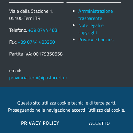
Viale della Stazione 1,
Amministrazione
05100 Terni TR
trasparente
Note legali e
Telefono:
+39 0744 4831
copyright
Privacy e Cookies
Fax:
+39 0744 483250
Partita IVA: 00179350558
email:
provincia.terni@postacert.umbria.it
Credits
Questo sito utilizza cookie tecnici e di terze parti.
Proseguendo nella navigazione accetti l’utilizzo dei cookie.
Sito web realizzato in collaborazione con
Gruppo
Finmatica
PRIVACY POLICY
ACCETTO
Elenco completo credits