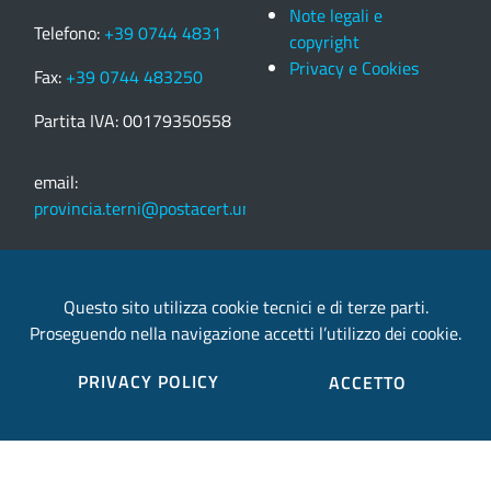
Note legali e
Telefono:
+39 0744 4831
copyright
Privacy e Cookies
Fax:
+39 0744 483250
Partita IVA: 00179350558
email:
provincia.terni@postacert.umbria.it
Credits
Questo sito utilizza cookie tecnici e di terze parti.
Proseguendo nella navigazione accetti l’utilizzo dei cookie.
Sito web realizzato in collaborazione con
Gruppo
Finmatica
PRIVACY POLICY
ACCETTO
Elenco completo credits