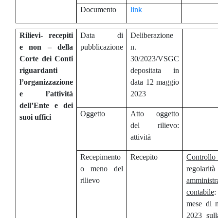
Documento
link
Rilievi- recepiti
Data di
Deliberazione
e non – della
pubblicazione
n.
Corte dei Conti
30/2023/VSGC
riguardanti
depositata in
l’organizzazione
data 12 maggio
e l’attività
2023
dell’Ente e dei
Oggetto
Atto oggetto
suoi uffici
del rilievo:
attività
Recepimento
Recepito
Control
o meno del
regolarità
rilievo
amministr
contabile
mese di 
2023 sull