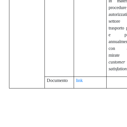
in mate
procedure
autorizzat
settor
trasporto 
e pro
annualme
con att
mirat
customer
satisfation
Documento
link