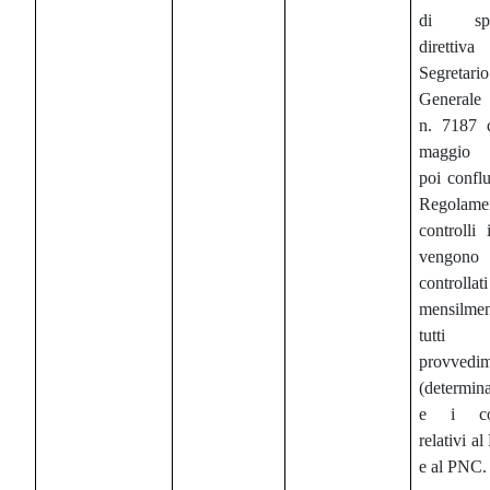
di spec
diretti
Segretario
Generale 
n. 7187 
maggio 
poi conflu
Regolamen
controlli i
vengono
controllati
mensilmen
tutt
provvedim
(determina
e i con
relativi 
e al PNC.