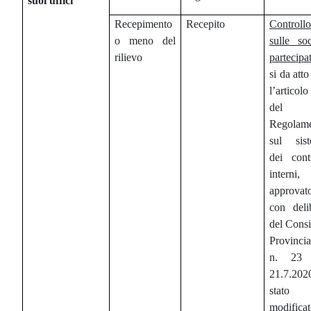
suoi uffici
Recepimento
Recepito
Controllo
o meno del
sulle soc
rilievo
partecipa
si da atto
l’articol
del
Regolam
sul sis
dei contr
interni,
approvat
con deli
del Consi
Provincia
n. 23 
21.7.20
stato
modifica