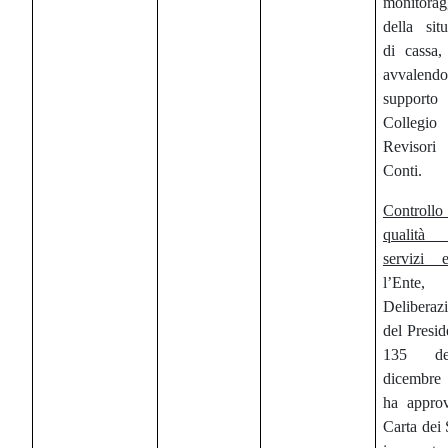
monitorag
della sit
di cassa,
avvalendo
support
Collegi
Revisor
Conti.
Controllo
qualit
servizi e
l’Ente
Deliberaz
del Presid
135 d
dicembre
ha approv
Carta dei 