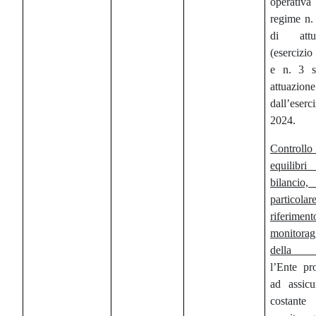
operativ
regime n. 
di attu
(esercizi
e n. 3 st
attuazione
dall’eserc
2024.
Controllo
equilib
bilanci
particolar
riferime
monitorag
della c
l’Ente pr
ad assicu
costante