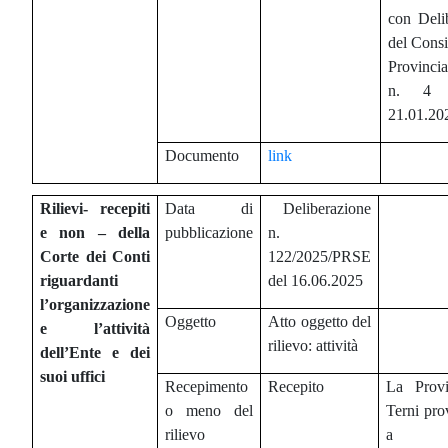
con Deli
del Consi
Provincia
n. 4 
21.01.20
Documento
link
Rilievi- recepiti
Data di
Deliberazione
e non – della
pubblicazione
n.
Corte dei Conti
122/2025/PRSE
riguardanti
del 16.06.2025
l’organizzazione
Oggetto
Atto oggetto del
e l’attività
rilievo: attività
dell’Ente e dei
suoi uffici
Recepimento
Recepito
La Provi
o meno del
Terni pro
rilievo
a p