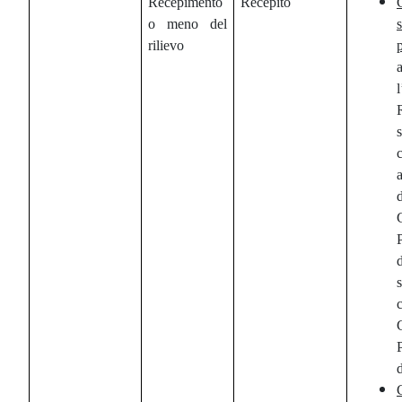
Recepimento
Recepito
o meno del
rilievo
c
C