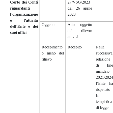
Corte dei Conti
27/VSG/2023
riguardanti
del 26 aprile
l’organizzazione
2023
e l’attività
Oggetto
Atto oggetto
dell’Ente e dei
del rilievo:
suoi uffici
attività
Recepimento
Recepito
Nella
o meno del
successiva
rilievo
relazione
di fine
mandato
2021/2024
l’Ente ha
rispettato
la
tempistica
di legge