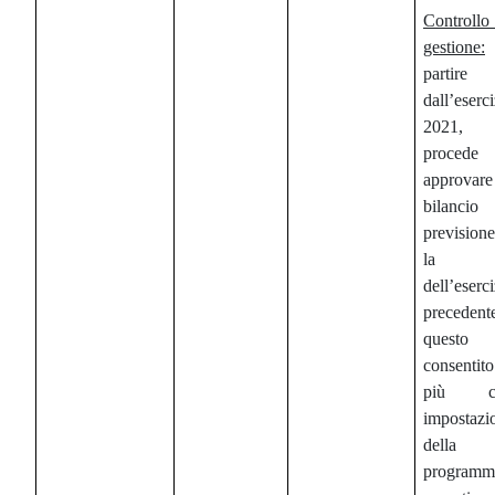
Control
gestione:
partire
dall’eserc
2021, l
proced
approva
bilanc
prevision
la f
dell’eserc
precedent
quest
consenti
più cor
impostazi
della
programm