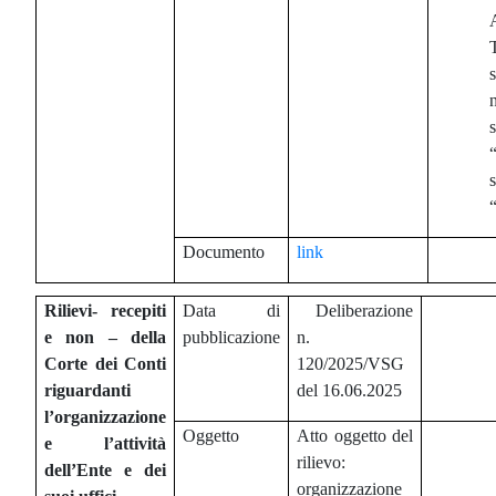
s
“
Documento
link
Rilievi- recepiti
Data di
Deliberazione
e non – della
pubblicazione
n.
Corte dei Conti
120/2025/VSG
riguardanti
del 16.06.2025
l’organizzazione
Oggetto
Atto oggetto del
e l’attività
rilievo:
dell’Ente e dei
organizzazione