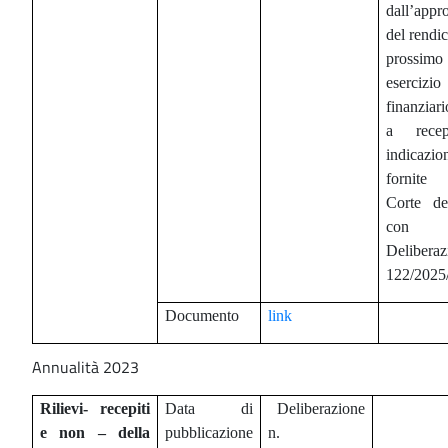
dall’appr
del rendi
prossimo
esercizio
finanzia
a recep
indicazio
fornite
Corte de
con
Delibera
122/202
Documento
link
Annualità 2023
Rilievi- recepiti
Data di
Deliberazione
e non – della
pubblicazione
n.