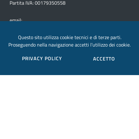
Partita IVA: 00179350558
email:
provincia.terni@postacert.umbria.it
Questo sito utilizza cookie tecnici e di terze parti.
Proseguendo nella navigazione accetti l’utilizzo dei cookie.
Credits
PRIVACY POLICY
ACCETTO
Sito web realizzato in collaborazione con
Gruppo
Finmatica
Elenco completo credits