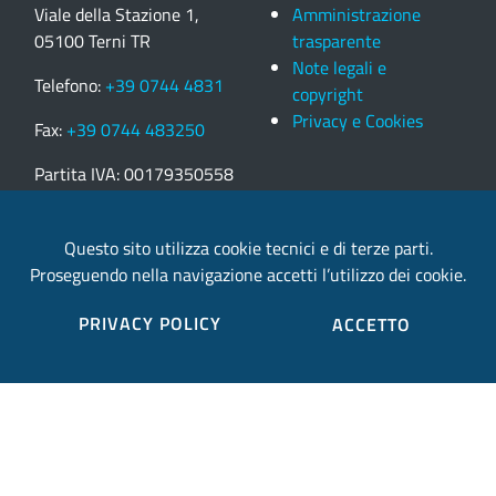
Viale della Stazione 1,
Amministrazione
05100 Terni TR
trasparente
Note legali e
Telefono:
+39 0744 4831
copyright
Privacy e Cookies
Fax:
+39 0744 483250
Partita IVA: 00179350558
email:
Questo sito utilizza cookie tecnici e di terze parti.
provincia.terni@postacert.umbria.it
Proseguendo nella navigazione accetti l’utilizzo dei cookie.
PRIVACY POLICY
Credits
ACCETTO
Sito web realizzato in collaborazione con
Gruppo
Finmatica
Elenco completo credits