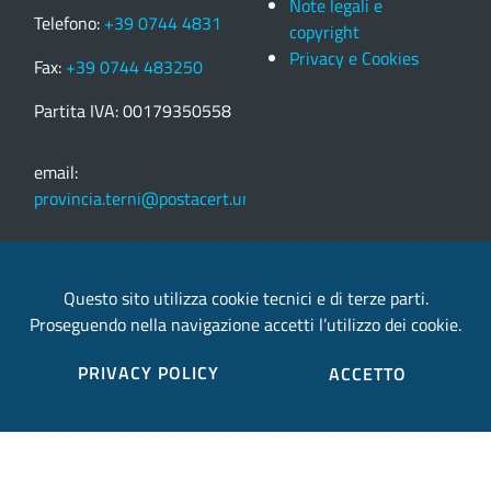
Note legali e
Telefono:
+39 0744 4831
copyright
Privacy e Cookies
Fax:
+39 0744 483250
Partita IVA: 00179350558
email:
provincia.terni@postacert.umbria.it
Credits
Questo sito utilizza cookie tecnici e di terze parti.
Proseguendo nella navigazione accetti l’utilizzo dei cookie.
Sito web realizzato in collaborazione con
Gruppo
Finmatica
PRIVACY POLICY
ACCETTO
Elenco completo credits