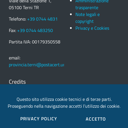
Viale della Stazione 1,
Amministrazione
05100 Terni TR
trasparente
Note legali e
Telefono:
+39 0744 4831
copyright
Privacy e Cookies
Fax:
+39 0744 483250
Partita IVA: 00179350558
email:
provincia.terni@postacert.umbria.it
Credits
Sito web realizzato in collaborazione con
Gruppo
Questo sito utilizza cookie tecnici e di terze parti.
Finmatica
Proseguendo nella navigazione accetti l’utilizzo dei cookie.
Elenco completo credits
PRIVACY POLICY
ACCETTO