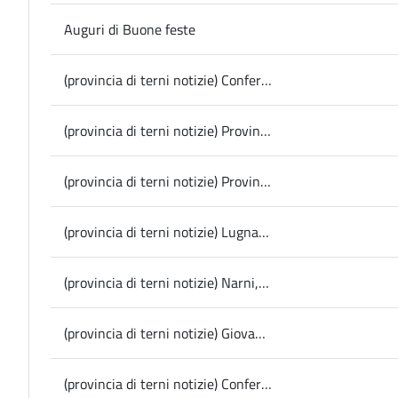
Auguri di Buone feste
(provincia di terni notizie) Conferenza stampa della Presidente Laura Pernazza: “Abbiamo lavorato tanto per rilanciare la Provincia”
(provincia di terni notizie) Provincia, il Consiglio ha approvato il bilancio di previsione 2025-2027
(provincia di terni notizie) Provincia, l’Assemblea dei Sindaci ha espresso parere favorevole al bilancio di previsione 2025-2027
(provincia di terni notizie) Lugnano in Teverina, le iniziative di Natale promosse dal Comune
(provincia di terni notizie) Narni, domenica l’inaugurazione a Narni scalo del decimo murale dedicato ai divi del cinema
(provincia di terni notizie) Giovani, sabato all’Istituto superiore Classico e Artistico l’iniziativa “Sport, alimentazione e benessere” promosso dalla Provincia insieme alla Fondazione Cotarella
(provincia di terni notizie) Conferenza stampa in Provincia della Presidente Pernazza per bilanci di fine anno e fine mandato – lunedì 23 dicembre