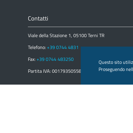
Contatti
Viale della Stazione 1, 05100 Terni TR
Telefono:
+39 0744 4831
Fax:
+39 0744 483250
Questo sito utiliz
Proseguendo nella
Partita IVA: 00179350558
email:
provincia.terni@postacert.umbria.it