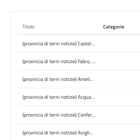
Titolo
Categorie
(provincia di terni notizie) Castel Viscardo, 2 posti a disposizione per il Servizio civile universale
(provincia di terni notizie) Fabro, dati in adozione 6 cani: “i risparmi reinvestiti in parchi pubblici e attrezzature per bambini”
(provincia di terni notizie) Amelia, il bilancio di fine mandato del Sindaco Laura Pernazza: “conti in ordine e tanti investimenti per far crescere il territorio”
(provincia di terni notizie) Acquasparta, asili nido: il Comune eroga contributi integrativi a quelli concessi dall’Inps
(provincia di terni notizie) Conferenza stampa in Provincia, il Sindaco di Amelia uscente Laura Pernazza e la giunta comunale tracciano il bilancio di mandato e di fine anno – giovedì 2 gennaio
(provincia di terni notizie) Avigliano Umbro: torna il Presepe Vivente per le vie del centro storico