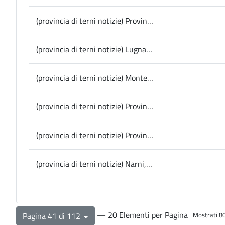
(provincia di terni notizie) Provincia, al via domani l’iter per l’approvazione del bilancio di previsione 2025-2027
(provincia di terni notizie) Lugnano in Teverina, torna il Presepe Vivente in quattro date e con percorso rinnovato
(provincia di terni notizie) Montecchio, il messaggio di Natale del Sindaco Gori alle scuole
(provincia di terni notizie) Provincia, via all’adeguamento dei ponti stradali: pronto il progetto per quello sulla Sp 11 ad Attigliano
(provincia di terni notizie) Provincia, firmato oggi il protocollo d’intesa con la Fondazione Umbria contro l’usura
(provincia di terni notizie) Narni, al teatro Manini la Giornata dello Sport e il premio Atleta dell’Anno
— 20 Elementi per Pagina
Pagina 41 di 112
Mostrati 80