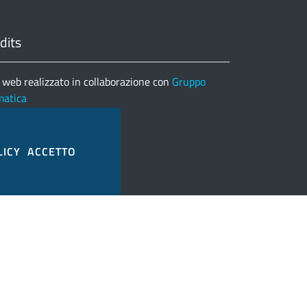
dits
 web realizzato in collaborazione con
Gruppo
matica
nco completo credits
LICY
ACCETTO