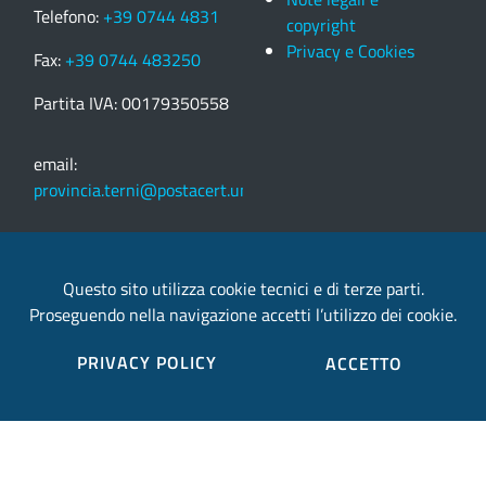
Telefono:
+39 0744 4831
copyright
Privacy e Cookies
Fax:
+39 0744 483250
Partita IVA: 00179350558
email:
provincia.terni@postacert.umbria.it
Credits
Questo sito utilizza cookie tecnici e di terze parti.
Proseguendo nella navigazione accetti l’utilizzo dei cookie.
Sito web realizzato in collaborazione con
Gruppo
Finmatica
PRIVACY POLICY
ACCETTO
Elenco completo credits