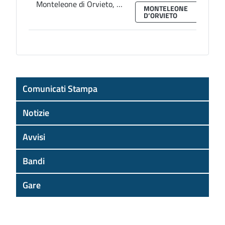
Monteleone di Orvieto, il Comune pubblica l’avviso per la realizzazione dei centri estivi per bambini
MONTELEONE
D’ORVIETO
Comunicati Stampa
Notizie
Avvisi
Bandi
Gare