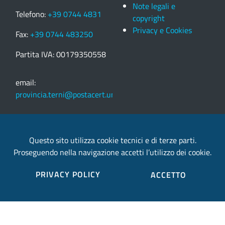
Note legali e
Telefono:
+39 0744 4831
copyright
Privacy e Cookies
Fax:
+39 0744 483250
Partita IVA: 00179350558
email:
provincia.terni@postacert.umbria.it
Credits
Questo sito utilizza cookie tecnici e di terze parti.
Proseguendo nella navigazione accetti l’utilizzo dei cookie.
Sito web realizzato in collaborazione con
Gruppo
Finmatica
PRIVACY POLICY
ACCETTO
Elenco completo credits