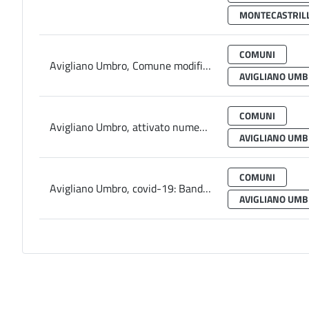
MONTECASTRILL
COMUNI
Avigliano Umbro, Comune modifica viabilità per motivi sicurezza e gestione parcheggi
AVIGLIANO UM
COMUNI
Avigliano Umbro, attivato numero telefonico emergenza “Info covid”
AVIGLIANO UM
COMUNI
Avigliano Umbro, covid-19: Bando per contributi attività economiche
AVIGLIANO UM