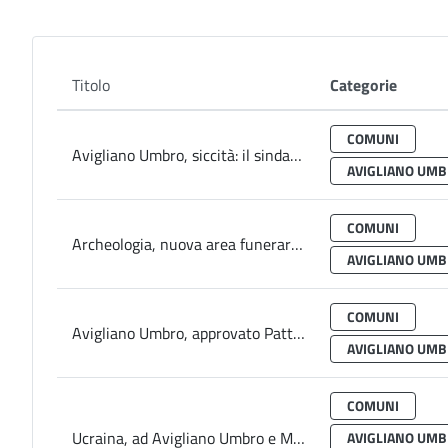
Titolo
Categorie
COMUNI
Avigliano Umbro, siccità: il sindaco emana l’ordinanza anti spreco
AVIGLIANO UM
COMUNI
Archeologia, nuova area funeraria emerge da ricerche speleo-archeologiche in Grotta Bella Avigliano Umbro
AVIGLIANO UM
COMUNI
Avigliano Umbro, approvato Patto per la lettura
AVIGLIANO UM
COMUNI
Ucraina, ad Avigliano Umbro e Montecastrilli iniziativa “Tessiamo insieme la pace”
AVIGLIANO UM