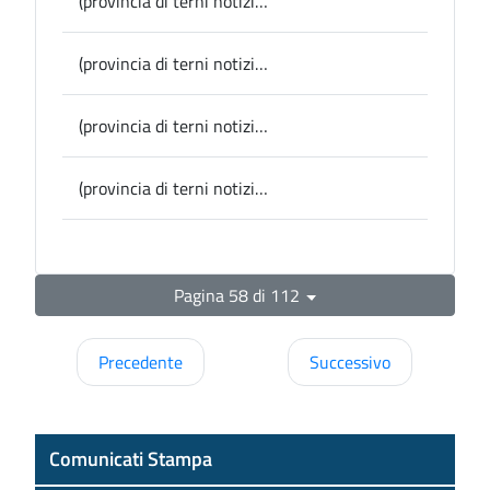
(provincia di terni notizie) “Vette in Vista”, presentato in Provincia il programma della 14esima edizione
(provincia di terni notizie) Accordo Governo-Regione, la Premieri Meloni in Umbria, Pernazza: "Obiettivo importante per l'Umbria e per la nostra provincia"
(provincia di terni notizie) Allerona, aperto dal 6 marzo il Punto Digitale Facile
(provincia di terni notizie) - Parte Play, giovani in gioco, il 14 e 15 marzo la sfida sportivo-culinaria fra gli istituti alberghieri di Terni e Orvieto
Pagina 58 di 112
Precedente
Successivo
Comunicati Stampa