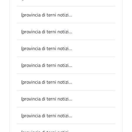
(provincia di terni notizie) “Giovani in Gioco–Game Chef”, grande successo per la prima giornata a Orvieto; oggi la sfida conclusiva a Terni con le gare sportive e la cena al Casagrande-Cesi
(provincia di terni notizie) Narni, proseguono le iniziative per la Giornata Internazionale della Donna: venerdì a Palazzo Eroli la presentazione del libro di Maura Zamola
(provincia di terni notizie) Alviano, una borsa di studio dell’Università di Perugia per una ricerca sul Dominio collettivo
(provincia di terni notizie) Conferenza stampa in Provincia: arriva la “Cesi Parade”, l’evento dedicato alle auto storiche – venerdì 15 marzo
(provincia di terni notizie) Al via giovedì la due giorni dedicata a “Game Chef-Pentathlon della Salute”, la sfida sportivo-culinaria fra gli istituti Alberghieri di Terni e Orvieto, ideata dalla Provincia di Terni nell’ambito del progetto di inclusione, crescita dei giovani e corretti stili di vita
(provincia di terni notizie) Narni, il Comune lancia il progetto esosport per il recupero e riciclo di attrezzatura sportive a fine ciclo
(provincia di terni notizie) San Gemini, teatro: il programma degli spettacoli fino a maggio