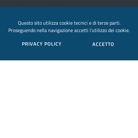
email:
Questo sito utilizza cookie tecnici e di terze parti.
provincia.terni@postacert.umbria.it
Proseguendo nella navigazione accetti l’utilizzo dei cookie.
Credits
PRIVACY POLICY
ACCETTO
Sito web realizzato in collaborazione con
Gruppo
Finmatica
Elenco completo credits