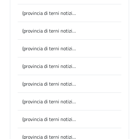
(provincia di terni notizie) Porano, Alice Rohrwacher al teatro Santa Cristina Il Comune ha dedicato una targa al marchese Serafini
(provincia di terni notizie) Narni, il Sindaco Lucarelli annuncia la seconda edizione degli Stati Generali del Turismo e della Cultura: “Nonostante i lodevoli sforzi manca ancora un’identità condivisa”
(provincia di terni notizie) Provincia, viabilità: iniziati i lavori di riqualificazione stradale a Orvieto, Castel Viscardo e Porano
(provincia di terni notizie) L’Ambasciatore dell’Azerbaigian Aslanov ad Amelia: accolto oggi dalla Presidente della Provincia e Sindaco Laura Pernazza
(provincia di terni notizie) Parrano fra i Comuni che puntano sul turismo degli italo discendenti
(provincia di terni notizie) Provincia, acquistate due decespugliatrici idrauliche per le manutenzioni stradali
(provincia di terni notizie) Giovani in Gioco-Game Chef: Orvieto vince al fotofinish la sfida con Terni, grande successo per la due giorni organizzata dalla Provincia; ieri la serata finale con la cena al Casagrande-Cesi
(provincia di terni notizie) Motori, torna domenica la Cesi scalo-Cesi per auto storiche: sarà il prologo di “Supercarslot” organizzata da “Autodepocaeventi”