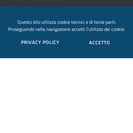
email:
Questo sito utilizza cookie tecnici e di terze parti.
provincia.terni@postacert.umbria.it
Proseguendo nella navigazione accetti l’utilizzo dei cookie.
Credits
PRIVACY POLICY
ACCETTO
Sito web realizzato in collaborazione con
Gruppo
Finmatica
Elenco completo credits