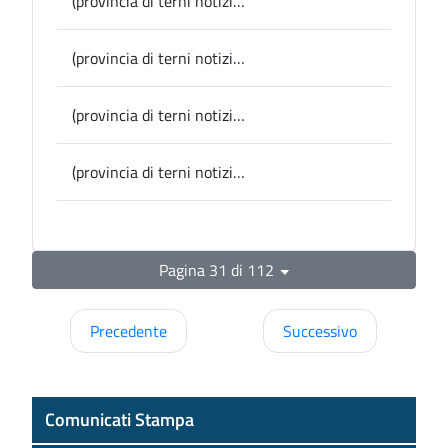
(provincia di terni notizie) Narni, al via il Maggio dei Libri fino al 29
(provincia di terni notizie) Lugnano in Teverina, parte dallo Spazio Fabbrica domani il Verdecoprente Umbria Fest
(provincia di terni notizie) Provincia, viabilità: al via lavori per oltre 500mila euro su tre strade provinciali
(provincia di terni notizie) Provincia, interrogazione di Marinelli (Nuova Provincia Terni) sulla Sp 46 di Tordimonte
Pagina 31 di 112
Precedente
Successivo
Comunicati Stampa