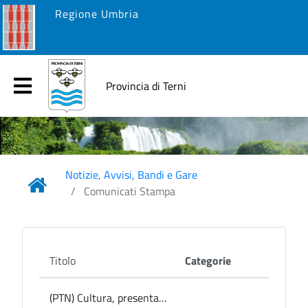
Regione Umbria
Provincia di Terni
Notizie, Avvisi, Bandi e Gare
Comunicati Stampa
Titolo
Categorie
(PTN) Cultura, presentato in Provincia lo Spazio d’Arte Aurelio De Felice: giovedì 29 maggio l’inaugurazione all’Istituto d’Arte “O.Metelli”