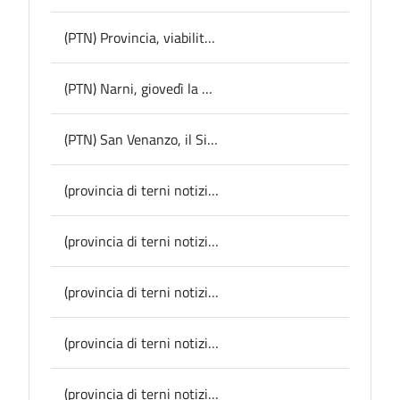
(PTN) Provincia, viabilità: al via i lavori per la sicurezza su quattro strade provinciali ma con l’incognita dei tagli per il prossimo futuro
(PTN) Narni, giovedì la presentazione della Guida dei Comuni Sostenibili
(PTN) San Venanzo, il Sindaco Marinelli si congratula con la squadra di calcio promossa in Eccellenza regionale
(provincia di terni notizie) Narni, il 22 maggio l’inaugurazione della farmacia comunale lungo la Flaminia tra Berardozzo e Miriano
(provincia di terni notizie) Conferenza stampa in Provincia: presentazione dello Spazio d’Arte Aurelio De Felice al “Metelli” di Terni
(provincia di terni notizie) Ferranti annuncia lo stop all’uscita da Sviluppumbria: “la permanenza nella società conferma la strategia di rilancio del ruolo della Provincia a livello locale e regionale”
(provincia di terni notizie) Lugnano in Teverina, domani allo Spazio Fabrica il concerto-tributo a Franco Battiato
(provincia di terni notizie) Verdecoprente Festival: iniziata la stagione 2025, un viaggio fra arte, cultura e spettacolo in 9 comuni dell’Umbria