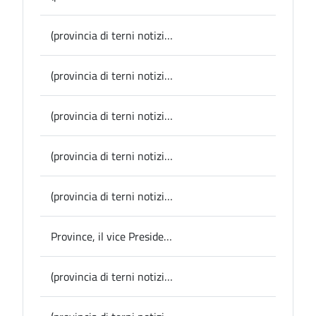
(provincia di terni notizie) Porano, successo per la Festa dei Boschi
(provincia di terni notizie) Provincia, aggiudicato l’avviso regionale: 160mila euro per eliminare le barriere architettoniche agli Istituti “Metelli” e ”Angeloni” di Terni
(provincia di terni notizie) Narni, Corsa all’Anello: nota congiunta di Comune e organizzazione sul bilancio dell'edizione 2025
(provincia di terni notizie) Amelia, il 24 e 25 maggio la prima edizione di “AntiquAmeria”
(provincia di terni notizie) Lugnano in Teverina, festa per i 100 anni di Aldo Manni
Province, il vice Presidente Ferranti all’incontro con gli enti del Centro Italia promosso da Perugia: “Abbiamo già chiesto alla Regione la riassegnazione di alcune deleghe importanti”
(provincia di terni notizie) Provincia, viabilità: partiti oggi i lavori sul ponte dell’Ortana a Narni