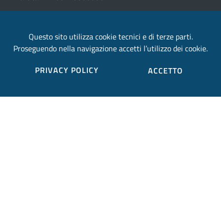
email:
Questo sito utilizza cookie tecnici e di terze parti.
provincia.terni@postacert.umbria.it
Proseguendo nella navigazione accetti l’utilizzo dei cookie.
Credits
PRIVACY POLICY
ACCETTO
Sito web realizzato in collaborazione con
Gruppo
Finmatica
Elenco completo credits