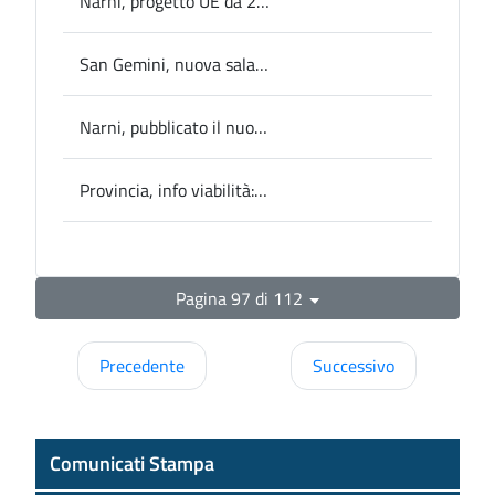
Narni, progetto UE da 250mila euro per le pari opportunità e la parità di genere
San Gemini, nuova sala riunioni pubblica all’ex convento di Santa Maria Maddalena
Narni, pubblicato il nuovo bando per gli incentivi a favore di chi acquista auto elettriche o ibride
Provincia, info viabilità: Senso unico alternato fra San Gemini e Montecastrilli
Pagina 97 di 112
Precedente
Successivo
Comunicati Stampa