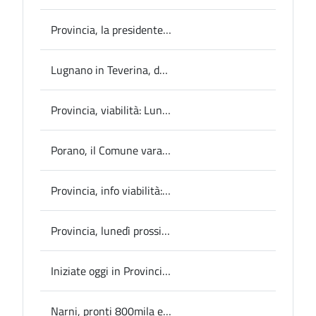
Provincia, la presidente Pernazza presenta in Consiglio il progetto di riorganizzazione dell’ente
Lugnano in Teverina, dalla Cena del Ghetto un aiuto alla ricerca contro il cancro
Provincia, viabilità: Lunedì iniziano i lavori sulla SP 4 a Montefranco
Porano, il Comune vara il progetto di abbattimento del digital divide
Provincia, info viabilità: Altro senso unico con semaforo sulla SP 4 Arronese
Provincia, lunedì prossimo si riunisce il Consiglio provinciale; ieri la prima commissione ha esaminato l’ordine del giorno
Iniziate oggi in Provincia le conferenze partecipative sulla scuola
Narni, pronti 800mila euro per la bonifica del sito dismesso ex Adica di Nera Montoro