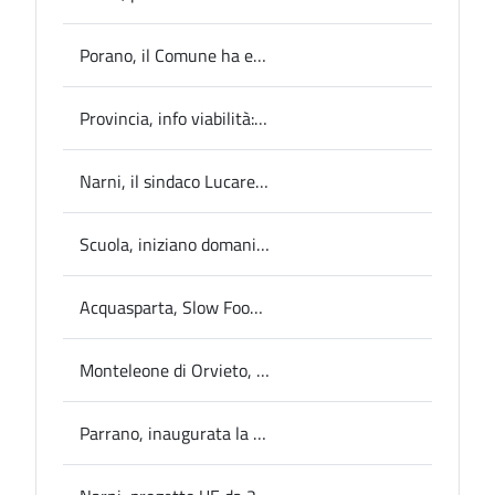
Porano, il Comune ha eseguito interventi per il miglioramento di alcuni tratti stradali
Provincia, info viabilità: modifiche al traffico nei comuni di Montefranco, Arrone e Montecchio
Narni, il sindaco Lucarelli su integrazione sanitaria: ”L’ospedale narnese può ridurre il sovraffollamento di Terni, il nuovo comprensoriale resta una priorità”
Scuola, iniziano domani in Provincia le conferenze partecipative sulle linee guida per la programmazione e l’offerta formativa
Acquasparta, Slow Food firma la Carta dello Scoppio
Monteleone di Orvieto, iniziati oggi i lavori a Via del Fosso: Le modifiche alla circolazione stradale
Parrano, inaugurata la prima “Little Free Library” dell’Umbria