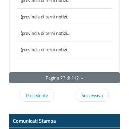
(provincia di terni notizie) DOMANI, conferenza stampa in Provincia, presentazione della 16esima edizione delle Giornate Medioevali di Poggio di Otricoli
(provincia di terni notizie) Consiglio provinciale: la Presidente Pernazza comunica la nomina di Daniele a vice Presidente; assegnate le deleghe ai consiglieri di maggioranza
(provincia di terni notizie) Consiglio provinciale, votata la composizione delle Commissioni dopo le surroghe e gli spostamenti
(provincia di terni notizie) Provincia, viabilità: da domani via ai lavori di riqualificazione stradale sulla SP 79 a Ciconia di Orvieto
Pagina 77 di 112
Precedente
Successivo
Comunicati Stampa