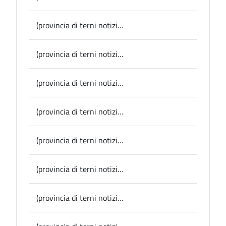
(provincia di terni notizie) Porano, in pieno svolgimento il programma di iniziative per l’estate
(provincia di terni notizie) Ficulle, apre al pubblico martedì prossimo l’area archeologica della villa romana di Claudio Tiberio Termodonte
(provincia di terni notizie) Info viabilità: senso unico alternato lunedì prossimo sulla Sp 17 a Polino per movimentazione legname
(provincia di terni notizie) San Venanzo, 4mila presenze a “In…Canto d’Estate”
(provincia di terni notizie) Otricoli, da domani al via le Giornate Medioevali di Poggio: presentata oggi in Provincia la 16esima edizione
(provincia di terni notizie) Acquasparta, un’estate ricca di eventi: ecco il programma
(provincia di terni notizie) Provincia, approvato dal Consiglio il rendiconto 2022: migliorano ancora i conti dell’ente