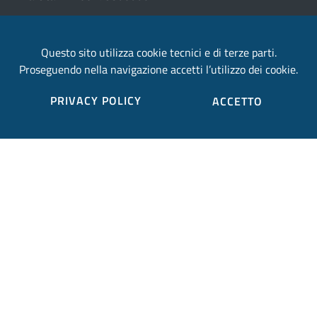
email:
Questo sito utilizza cookie tecnici e di terze parti.
provincia.terni@postacert.umbria.it
Proseguendo nella navigazione accetti l’utilizzo dei cookie.
Credits
PRIVACY POLICY
ACCETTO
Sito web realizzato in collaborazione con
Gruppo
Finmatica
Elenco completo credits