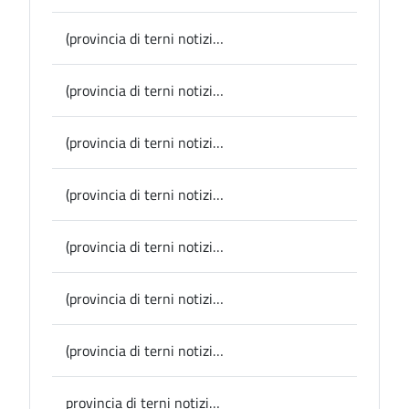
(provincia di terni notizie) Calvi dell’Umbria: dal 1 agosto via al Calvi Festival
(provincia di terni notizie) San Venanzo, nonna Ida Bastiani festeggia 100 anni, gli auguri del Sindaco
(provincia di terni notizie) Provincia, il gruppo consigliare Nuova Provincia Terni presenta una mozione per il ritiro del disegno di legge sull’autonomia differenziata delle Regioni
(provincia di terni notizie) Provincia, convocazione del Consiglio provinciale
(provincia di terni notizie) Autismo, la Presidente della Provincia Laura Pernazza in visita alle strutture Andromeda e OpenFarms, anche come Delegata Upi all'Osservatorio nazionale disabilità
(provincia di terni notizie) Alviano, vietato l’uso dell’acqua pubblica per scopi non alimentari
(provincia di terni notizie) Amelia, il Banchetto della Sfida apre la 48esima edizione del Palio dei Colombi
provincia di terni notizie) Amelia, taglio del nastro oggi per la Casa della Comunità, la Presidente e Sindaco Pernazza: “Ruolo importante per avvicinare la sanità ai cittadini, grazie alla Regione e all’Usl per aver portato a termine il progetto”