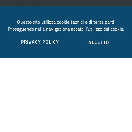
email:
Questo sito utilizza cookie tecnici e di terze parti.
provincia.terni@postacert.umbria.it
Proseguendo nella navigazione accetti l’utilizzo dei cookie.
Credits
PRIVACY POLICY
ACCETTO
Sito web realizzato in collaborazione con
Gruppo
Finmatica
Elenco completo credits