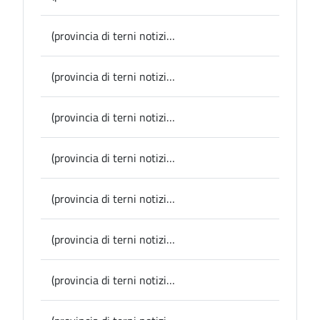
(provincia di terni notizie) Calvi dell’Umbria per la sezione cinema doppio appuntamento domani e giovedì al Calvi Festival
(provincia di terni notizie) Minacce social, Presidente Pernazza: “Grazie alla sez. sicurezza cibernetica della Polizia postale e ai tanti attestati di affetto e solidarietà; il confronto politico non travalichi la normale dialettica e non trascenda nel personale, nemmeno su un social network”
(provincia di terni notizie) Conferenza stampa in Provincia, giovedì la presentazione del Festival Stella d’Oro di Allerona e dello spettacolo “Il mercante di stoffe”
(provincia di terni notizie) Diffamazione e minacce social alla Presidente: indagato dalla polizia un uomo di 57 anni
(provincia di terni notizie) Calvi dell’Umbria, Festival: domani per la sezione “Incontri” ospite Antonio Fresa
(provincia di terni notizie) Stroncone, il Comune dà in adozione le aree verdi
(provincia di terni notizie) Lugnano in Teverina, il Sindaco e il Consiglio comunale consegnano le targhe al merito al comandante dei carabinieri e al vice che vanno in pensione