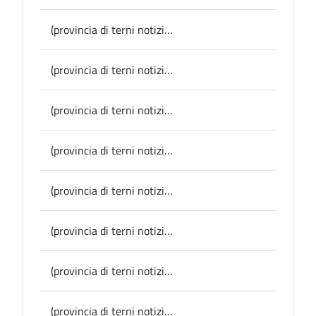
(provincia di terni notizie) Calvi dell’Umbria, al Calvi Festival si parla di intelligenza artificiale
(provincia di terni notizie)Avigliano Umbro, a Santa Restituta i giovani del posto diventano modelli per la “Sfilata nel borgo…in viaggio nel tempo”
(provincia di terni notizie) Calvi dell’Umbria: per Calvi Festival stasera “Roma Napoli andata e ritorno” con Fassari e Auriuso, domenica di scena Rita Marcotulli
(provincia di terni notizie) Lugnano in Teverina, chiusi i festeggiamenti per l’Assunta: gli arcieri della contrada Torri hanno vinto il Palio 2023
(provincia di terni notizie) (provincia di terni notizie) Provincia, viabilità: Anas annuncia i lavori di riqualificazione sulla Sp 1 a Narni dove era stato deviato il traffico dopo la chiusura del viadotto Montoro
(provincia di terni notizie) Spettacolo, presentato oggi in Provincia lo spettacolo “Il Mercante di stoffe” nell’ambito del Festival Stella d’Oro di Allerona
(provincia di terni notizie) Provincia, info viabilità: senso unico alternato il 17 e 18 agosto a Stifone (Narni) per conclusione verifiche al ponte sull’Ortana
(provincia di terni notizie) Tutto pronto per l'Agosto Stronconese nel nome del patrono , della cultura, della musica e del divertimento