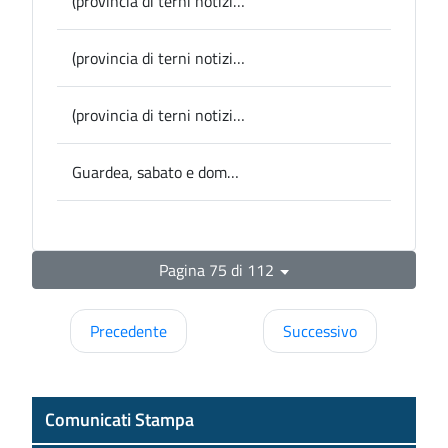
(provincia di terni notizie) Montefranco, convocata per martedì prossimo la seduta del Consiglio comunale
(provincia di terni notizie) Alviano, apre domani la mostra dell’artista Miotti al castello di Bartolomeo
(provincia di terni notizie) Calvi Festival, ancora il teatro protagonista con Daniele Parisi e Pino Strabioli
Guardea, sabato e domenica torna il Festival Teatro Ragazzi
Pagina 75 di 112
Precedente
Successivo
Comunicati Stampa