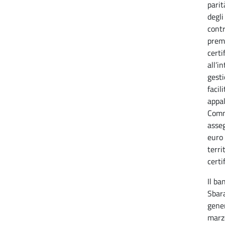
parit
degli
cont
premi
certi
all’i
gesti
facil
appal
Comm
asseg
euro 
terri
certif
Il ba
Sbara
gener
marzo