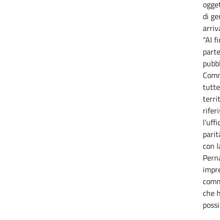
ogget
di ge
arriv
“Al fi
parte
pubbl
Comm
tutte
terri
rifer
l’uff
parit
con l
Perna
impre
comme
che h
possi