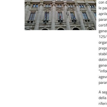
con d
le pa
april
param
certi
gener
125/
organ
prepo
stabi
dotin
gene
“inf
agevo
param
A seg
della
rifer