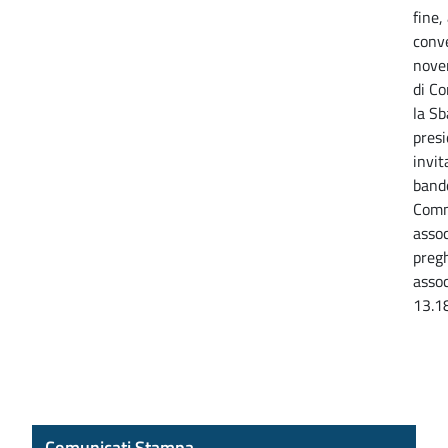
fine
conve
nove
di C
la Sb
pres
invit
band
Comm
assoc
pregh
asso
13.1
Comunicati Stampa