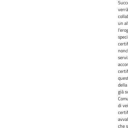
Succ
verrà
coll
un al
l’ero
specif
certi
nonch
servi
acco
certi
quest
della
già s
Comun
di ve
certi
avval
che s