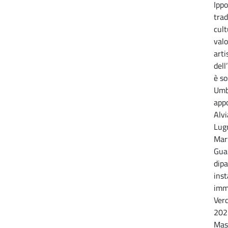
Ipp
trad
cult
valo
arti
dell
è so
Umb
app
Alvi
Lug
Mar
Gua
dipa
inst
imme
Ver
2022
Mas