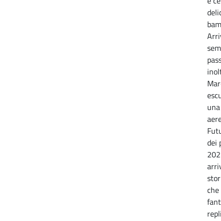
e ce
deli
bamb
Arri
semp
pass
inol
Marc
escu
una 
aere
Futu
dei 
202
arri
sto
che 
fan
repl