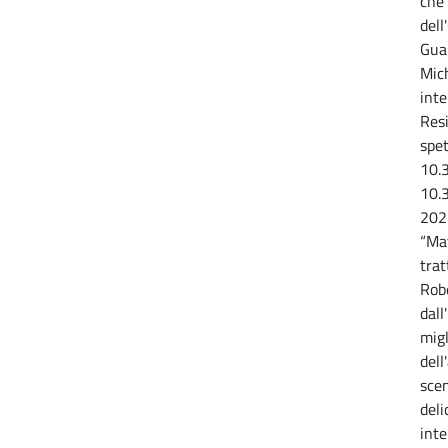
che 
del
Guar
Mich
inte
Resi
spet
10.3
10.
202
“Mat
trat
Rob
dal
migl
dell
scen
deli
inte