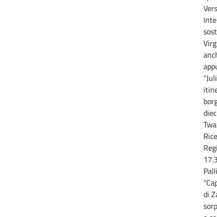
Vers
Int
sos
Virg
anch
app
“Jul
itin
borg
diec
Twai
Ric
Regi
17.3
Pall
“Ca
di Z
sorp