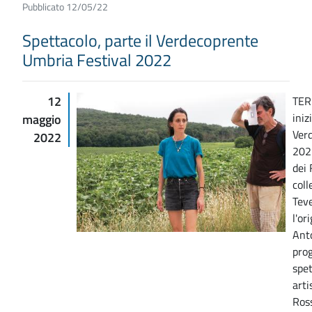
Pubblicato 12/05/22
Spettacolo, parte il Verdecoprente
Umbria Festival 2022
12
TER
iniz
maggio
Ver
2022
2022
dei 
coll
Teve
l'or
Anto
pro
spet
arti
Ross