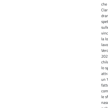
che 
Clar
dra
spet
sull
vin
la l
lavo
Ver
202
chil
lo s
attr
un '
fatt
com
le s
nas