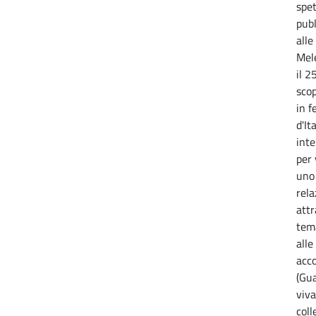
spet
publ
alle
Mele
il 2
sco
in f
d'It
inte
per
uno 
rela
attr
tema
alle
acco
(Gua
viva
coll