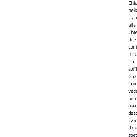
Chia
nell
tram
alle
Chie
due 
con
il 1
“Co
soff
Gua
Com
vede
per
asco
desc
Cam
danz
spet