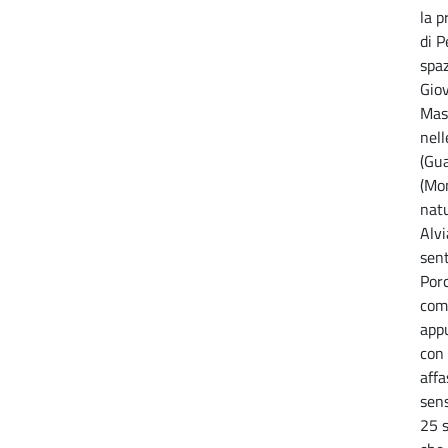
la p
di P
spaz
Giov
Mas
nell
(Gua
(Mon
natu
Alv
sent
Por
comu
app
con 
affa
sens
25 s