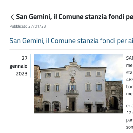
San Gemini, il Comune stanzia fondi per
Pubblicato 27/01/23
San Gemini, il Comune stanzia fondi per ai
27
SAN
men
gennaio
sta
2023
489
ban
mez
er 
12m
par
son