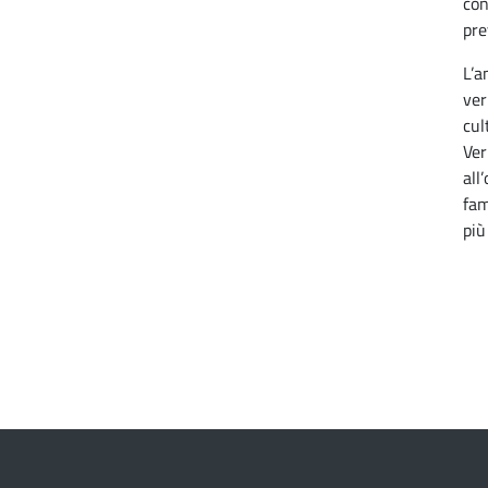
con
pre
L’a
ver
cul
Ver
all
fam
più