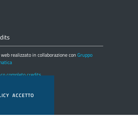
dits
 web realizzato in collaborazione con
Gruppo
matica
nco completo credits
LICY
ACCETTO