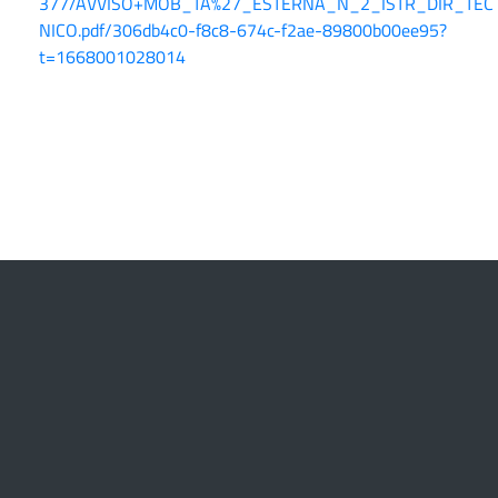
377/AVVISO+MOB_TA%27_ESTERNA_N_2_ISTR_DIR_TEC
NICO.pdf/306db4c0-f8c8-674c-f2ae-89800b00ee95?
t=1668001028014