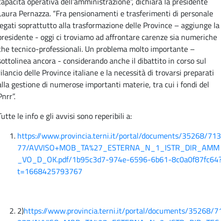
capacità operativa dell’amministrazione”, dichiara la presidente
Laura Pernazza. “Fra pensionamenti e trasferimenti di personale
legati soprattutto alla trasformazione delle Province – aggiunge la
presidente - oggi ci troviamo ad affrontare carenze sia numeriche
che tecnico-professionali. Un problema molto importante –
sottolinea ancora - considerando anche il dibattito in corso sul
rilancio delle Province italiane e la necessità di trovarsi preparati
alla gestione di numerose importanti materie, tra cui i fondi del
Pnrr”.
Tutte le info e gli avvisi sono reperibili a:
https://www.provincia.terni.it/portal/documents/35268/713
77/AVVISO+MOB_TA%27_ESTERNA_N_1_ISTR_DIR_AMM
_VO_D_OK.pdf/1b95c3d7-974e-6596-6b61-8c0a0f87fc64
t=1668425793767
2)
https://www.provincia.terni.it/portal/documents/35268/7