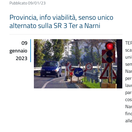
Pubblicato 09/01/23
Provincia, info viabilità, senso unico
alternato sulla SR 3 Ter a Narni
09
TER
sca
gennaio
uni
2023
sem
Nar
per
lav
par
cos
Nar
fin
all