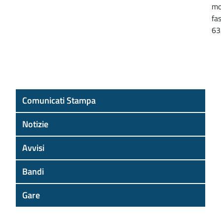
mo
fa
63
Comunicati Stampa
Notizie
Avvisi
Bandi
Gare