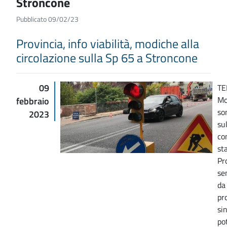
Stroncone
Pubblicato 09/02/23
Provincia, info viabilità, modiche alla
circolazione sulla Sp 65 a Stroncone
09
TE
Mo
febbraio
so
2023
su
co
st
Pro
se
da
pr
si
po