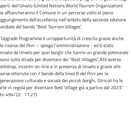
sperti dell’Unwto (United Nations World Tourism Organization)
he affiancheranno il Comune in un percorso volto al pieno
aggiungimento dell'eccellenza nell’ambito della seconda edizione
ondiale del bando “Best Tourism Villages”.
L’Upgrade Programme è un’opportunità di crescita grazie anche
lle risorse del Pnrr – spiega l’amministrazione - ed è stato
ensato da Unwto per quei borghi che hanno un grande potenziale
 sono sulla strada per diventare dei “Best Villages”. Attraverso
orkshop, incontri on-line e in presenza di Unwto e grazie alle
isorse ottenute con il bando della linea B del Pnrr per la
igenerazione culturale e sociale dei piccoli borghi, Otricoli ha le
arte in regola per diventare Best Village già a partire dal 2023”.
ptn 494/22 11.27)