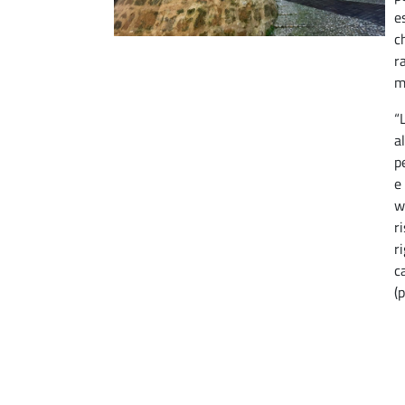
e
c
r
m
“
a
p
e
w
r
r
c
(