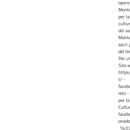
opere
Monte
per la
cultu
dei sa
Monte
sacri 
del t
Per ul
Sito 
https
t/ -
faceb
ieto 
per l
Cultu
faceb
onedo
14.03