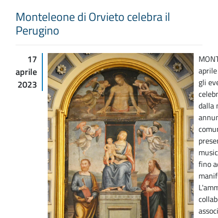
Monteleone di Orvieto celebra il
Perugino
17
MONT
aprile
aprile
gli e
2023
celeb
dalla
annun
comun
presen
musica
fino a
manife
L'amm
collab
associ