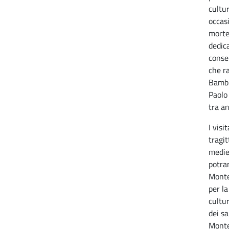
cultu
occas
morte
dedica
conse
che ra
Bambi
Paolo
tra an
I visi
tragit
medie
potra
Monte
per la
cultu
dei sa
Monte