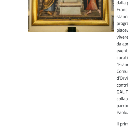
dalla
Franc
stann
progr
piace
vivere
da ap
event
curati
“Franc
Comun
d’Orvi
contr
GAL T
colla
parroc
Paolo.
Il pri