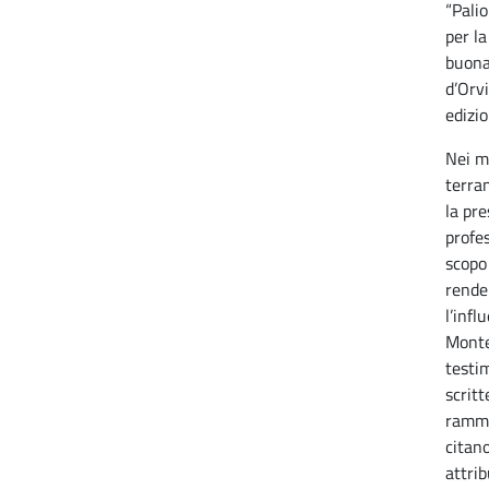
“Palio
per la
buona
d’Orvi
edizio
Nei me
terra
la pre
profes
scopo 
rende
l’infl
Monte
testi
scritt
ramme
citano
attrib