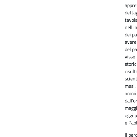
appre
dettag
tavol
nell’
dei pa
avere 
del pa
visse
storic
risult
scient
mesi,
ammir
dall’o
maggio
oggi p
e Paol
Il per