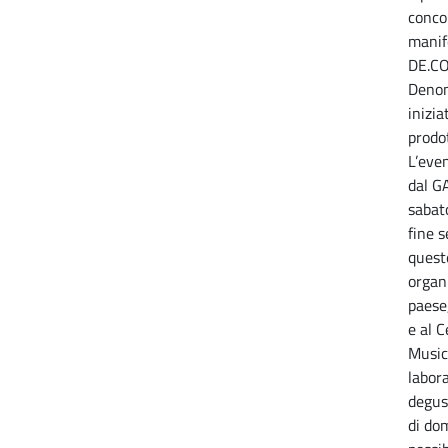
conco
manif
DE.CO
Denom
inizia
prodot
L’eve
dal GA
sabato
fine s
quest
organi
paese
e al 
Musica
labor
degus
di do