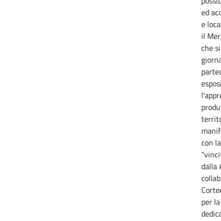
possi
ed acq
e loc
il Mer
che si
giorna
parte
espos
l’appr
produ
territ
manif
con l
“vinc
dalla 
colla
Corteo
per la
dedic