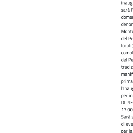
inaugu
sarà l
domen
denom
Monte
del Pe
locali
compl
del Pe
tradiz
manif
prima
l’Ina
per i
DI PI
17.00
Sarà s
di ev
per la