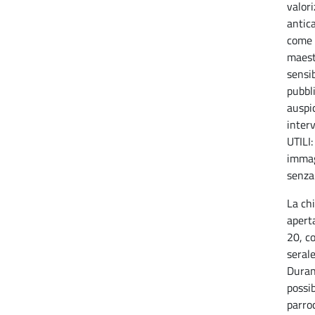
valori
antic
come 
maest
sensib
pubbl
auspi
inter
UTILI:
immag
senza
La ch
aperta
20, c
serale
Durant
possib
parro