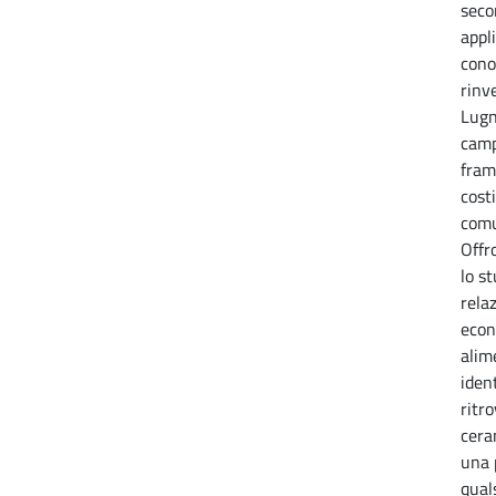
seco
appl
cono
rinv
Lugn
camp
fram
cost
comu
Offr
lo s
rela
econ
alime
ident
ritr
cera
una 
qual