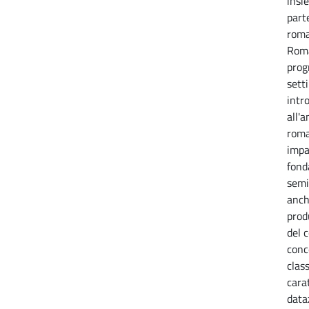
insi
parte
roma
Roma
prog
sett
intr
all'a
roma
impa
fond
semi
anch
prod
del 
conc
clas
cara
data