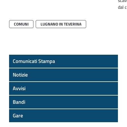
scav
dal 
COMUNI
LUGNANO IN TEVERINA
Comunicati Stampa
Notizie
Avvisi
Bandi
Gare