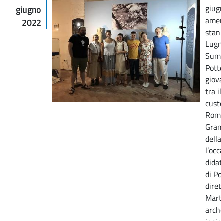
giug
giugno
amer
2022
stan
Lugn
Summ
Pott
giov
tra 
custo
Roma
Gram
dell
l’oc
didat
di P
dire
Mart
arch