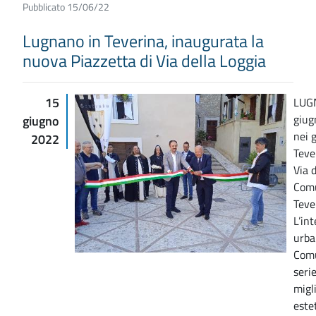
Pubblicato 15/06/22
Lugnano in Teverina, inaugurata la
nuova Piazzetta di Via della Loggia
15
LUG
giug
giugno
nei 
2022
Teve
Via d
Comu
Teve
L’in
urba
Comu
seri
migl
este