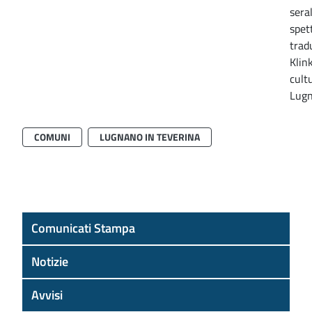
sera
spet
trad
Klin
cultu
Lugn
COMUNI
LUGNANO IN TEVERINA
Comunicati Stampa
Notizie
Avvisi