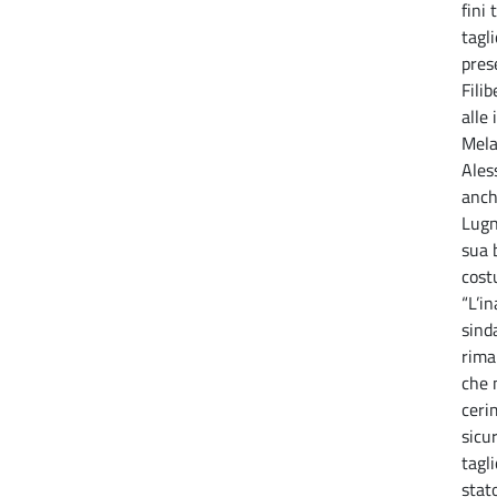
fini 
tagl
pres
Filib
alle
Mela
Ales
anch
Lugn
sua 
cost
“L’i
sind
rima
che 
ceri
sicu
tagli
stat